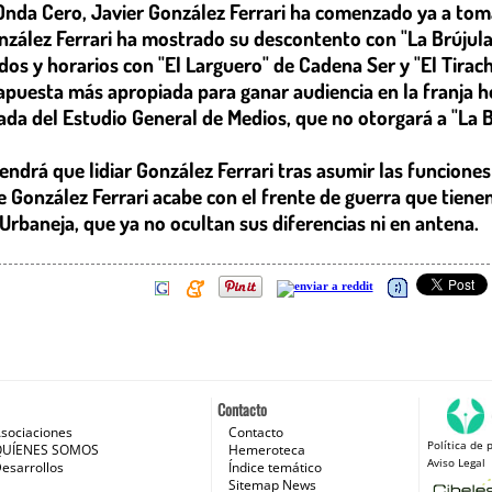
 Onda Cero, Javier González Ferrari ha comenzado ya a tom
onzález Ferrari ha mostrado su descontento con "La Brúju
os y horarios con "El Larguero" de Cadena Ser y "El Tirac
a apuesta más apropiada para ganar audiencia en la franja 
ada del Estudio General de Medios, que no otorgará a "La
ndrá que lidiar González Ferrari tras asumir las funciones 
onzález Ferrari acabe con el frente de guerra que tienen 
baneja, que ya no ocultan sus diferencias ni en antena.
Contacto
sociaciones
Contacto
Política de 
 e Internet
QUÍENES SOMOS
Hemeroteca
Aviso Legal
esarrollos
Índice temático
Sitemap News