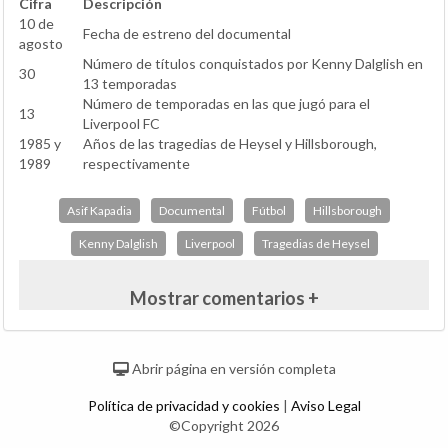
Cifra
Descripción
10 de
Fecha de estreno del documental
agosto
Número de títulos conquistados por Kenny Dalglish en
30
13 temporadas
Número de temporadas en las que jugó para el
13
Liverpool FC
1985 y
Años de las tragedias de Heysel y Hillsborough,
1989
respectivamente
Asif Kapadia
Documental
Fútbol
Hillsborough
Kenny Dalglish
Liverpool
Tragedias de Heysel
Mostrar comentarios +
Abrir página en versión completa
Política de privacidad y cookies
|
Aviso Legal
©Copyright 2026