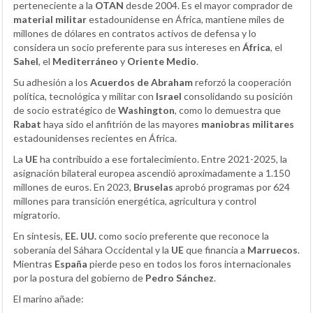
perteneciente a la
OTAN
desde 2004. Es el mayor comprador de
material militar
estadounidense en África, mantiene miles de
millones de dólares en contratos activos de defensa y lo
considera un socio preferente para sus intereses en
África
, el
Sahel
, el
Mediterráneo
y
Oriente Medio
.
Su adhesión a los
Acuerdos de Abraham
reforzó la cooperación
política, tecnológica y militar con
Israel
consolidando su posición
de socio estratégico de
Washington
, como lo demuestra que
Rabat
haya sido el anfitrión de las mayores
maniobras militares
estadounidenses recientes en África.
La
UE
ha contribuido a ese fortalecimiento. Entre 2021-2025, la
asignación bilateral europea ascendió aproximadamente a 1.150
millones de euros. En 2023,
Bruselas
aprobó programas por 624
millones para transición energética, agricultura y control
migratorio.
En síntesis,
EE. UU.
como socio preferente que reconoce la
soberanía del Sáhara Occidental y la
UE
que financia a
Marruecos
.
Mientras
España
pierde peso en todos los foros internacionales
por la postura del gobierno de
Pedro Sánchez
.
El marino añade: