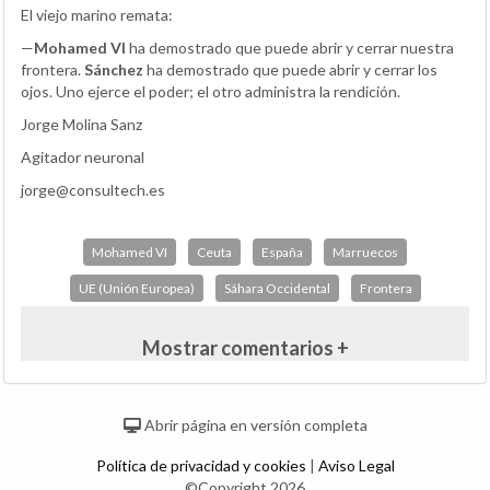
El viejo marino remata:
—
Mohamed VI
ha demostrado que puede abrir y cerrar nuestra
frontera.
Sánchez
ha demostrado que puede abrir y cerrar los
ojos. Uno ejerce el poder; el otro administra la rendición.
Jorge Molina Sanz
Agitador neuronal
jorge@consultech.es
Mohamed VI
Ceuta
España
Marruecos
UE (Unión Europea)
Sáhara Occidental
Frontera
Mostrar comentarios +
Abrir página en versión completa
Política de privacidad y cookies
|
Aviso Legal
©Copyright 2026