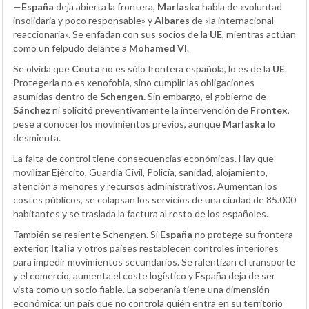
—
España
deja abierta la frontera,
Marlaska
habla de «voluntad
insolidaria y poco responsable» y
Albares
de «la internacional
reaccionaria». Se enfadan con sus socios de la
UE
, mientras actúan
como un felpudo delante a
Mohamed VI
.
Se olvida que
Ceuta
no es sólo frontera española, lo es de la
UE
.
Protegerla no es xenofobia, sino cumplir las obligaciones
asumidas dentro de
Schengen.
Sin embargo, el gobierno de
Sánchez
ni solicitó preventivamente la intervención de
Frontex
,
pese a conocer los movimientos previos, aunque
Marlaska
lo
desmienta.
La falta de control tiene consecuencias económicas. Hay que
movilizar Ejército, Guardia Civil, Policía, sanidad, alojamiento,
atención a menores y recursos administrativos. Aumentan los
costes públicos, se colapsan los servicios de una ciudad de 85.000
habitantes y se traslada la factura al resto de los españoles.
También se resiente Schengen. Si
España
no protege su frontera
exterior,
Italia
y otros países restablecen controles interiores
para impedir movimientos secundarios. Se ralentizan el transporte
y el comercio, aumenta el coste logístico y España deja de ser
vista como un socio fiable. La soberanía tiene una dimensión
económica: un país que no controla quién entra en su territorio