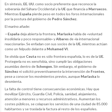
En síntesis,
EE. UU.
como socio preferente que reconoce la
soberanía del Sáhara Occidental y la
UE
que financia a
Marruecos
.
Mientras
España
pierde peso en todos los foros internacionales
por la postura del gobierno de
Pedro Sánchez
.
El marino añade:
—
España
deja abierta la frontera,
Marlaska
habla de «voluntad
insolidaria y poco responsable» y
Albares
de «la internacional
reaccionaria». Se enfadan con sus socios de la
UE
, mientras actúan
como un felpudo delante a
Mohamed VI
.
Se olvida que
Ceuta
no es sólo frontera española, lo es de la
UE
.
Protegerla no es xenofobia, sino cumplir las obligaciones
asumidas dentro de
Schengen.
Sin embargo, el gobierno de
Sánchez
ni solicitó preventivamente la intervención de
Frontex
,
pese a conocer los movimientos previos, aunque
Marlaska
lo
desmienta.
La falta de control tiene consecuencias económicas. Hay que
movilizar Ejército, Guardia Civil, Policía, sanidad, alojamiento,
atención a menores y recursos administrativos. Aumentan los
costes públicos, se colapsan los servicios de una ciudad de 85.000
habitantes y se traslada la factura al resto de los españoles.