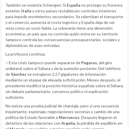
También se resiente Schengen. Si
España
no protege su frontera
exterior,
Italia
y otros países restablecen controles interiores
para impedir movimientos secundarios. Se ralentizan el transporte
y el comercio, aumenta el coste logístico y España deja de ser
vista como un socio fiable. La soberanía tiene una dimensión
económica: un país que no controla quién entra en su territorio
tampoco controla las consecuencias presupuestarias, sociales y
diplomáticas de esas entradas.
La profesora continúa:
—Esta crisis tampoco puede separarse de
Pegasus
, del giro
unilateral sobre el Sáhara y de la sumisión posterior. Del teléfono
de
Sánchez
se extrajeron 2,57 gigabytes de información
mediante un ataque de elevada sofisticación. Meses después, el
presidente modificó la posición histórica española sobre el Sáhara,
sin debate parlamentario, consenso político ni explicación
suficiente.
No existe una prueba judicial de chantaje, pero sí una secuencia
inquietante: espionaje, negociaciones secretas y cambio de una
política de Estado favorable a
Marruecos
. Después llegaron el
deterioro de las relaciones con
Argelia
, la pérdida de equilibrio en
el
Magreb
y una política exterior española cada vez más