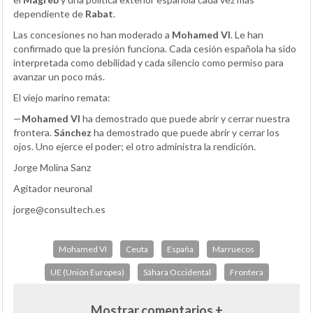
dependiente de
Rabat
.
Las concesiones no han moderado a
Mohamed VI
. Le han
confirmado que la presión funciona. Cada cesión española ha sido
interpretada como debilidad y cada silencio como permiso para
avanzar un poco más.
El viejo marino remata:
—
Mohamed VI
ha demostrado que puede abrir y cerrar nuestra
frontera.
Sánchez
ha demostrado que puede abrir y cerrar los
ojos. Uno ejerce el poder; el otro administra la rendición.
Jorge Molina Sanz
Agitador neuronal
jorge@consultech.es
Mohamed VI
Ceuta
España
Marruecos
UE (Unión Europea)
Sáhara Occidental
Frontera
Mostrar comentarios +