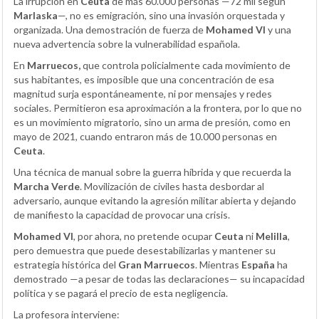
La irrupción en
Ceuta
de más 60.000 personas —72 mil según
Marlaska
—, no es emigración, sino una invasión orquestada y
organizada. Una demostración de fuerza de
Mohamed VI
y una
nueva advertencia sobre la vulnerabilidad española.
En
Marruecos,
que controla policialmente cada movimiento de
sus habitantes, es imposible que una concentración de esa
magnitud surja espontáneamente, ni por mensajes y redes
sociales. Permitieron esa aproximación a la frontera, por lo que no
es un movimiento migratorio, sino un arma de presión, como en
mayo de 2021, cuando entraron más de 10.000 personas en
Ceuta
.
Una técnica de manual sobre la guerra híbrida y que recuerda la
Marcha Verde
. Movilización de civiles hasta desbordar al
adversario, aunque evitando la agresión militar abierta y dejando
de manifiesto la capacidad de provocar una crisis.
Mohamed VI
, por ahora, no pretende ocupar
Ceuta
ni
Melilla
,
pero demuestra que puede desestabilizarlas y mantener su
estrategia histórica del
Gran Marruecos
. Mientras
España
ha
demostrado —a pesar de todas las declaraciones— su incapacidad
política y se pagará el precio de esta negligencia.
La profesora interviene: