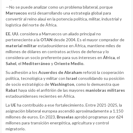
—No se puede analizar como un problema bilateral, porque
Marruecos
está desarrollando una estrategia global para
convertir al reino alauí en la potencia política, militar, industrial y
logística del norte de África.
EE. UU.
considera a Marruecos un aliado principal no
perteneciente a la
OTAN
desde 2004. Es el mayor comprador de
material militar
estadounidense en África, mantiene miles de
millones de dólares en contratos activos de defensa y lo
considera un socio preferente para sus intereses en
África
, el
Sahel
, el
Mediterráneo
y
Oriente Medio
.
Su adhesión a los
Acuerdos de Abraham
reforzó la cooperación
política, tecnológica y militar con
Israel
consolidando su posición
de socio estratégico de
Washington
, como lo demuestra que
Rabat
haya sido el anfitrión de las mayores
maniobras militares
estadounidenses recientes en África.
La
UE
ha contribuido a ese fortalecimiento. Entre 2021-2025, la
asignación bilateral europea ascendió aproximadamente a 1.150
millones de euros. En 2023,
Bruselas
aprobó programas por 624
millones para transición energética, agricultura y control
migratorio.