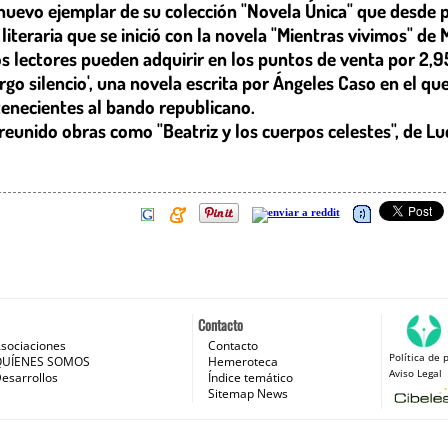
n nuevo ejemplar de su colección "Novela Única" que desde p
n literaria que se inició con la novela "Mientras vivimos" d
 lectores pueden adquirir en los puntos de venta por 2,95 
rgo silencio', una novela escrita por Ángeles Caso en el que
tenecientes al bando republicano.
a reunido obras como "Beatriz y los cuerpos celestes", de Lu
Contacto
sociaciones
Contacto
Política de 
 e Internet
QUÍENES SOMOS
Hemeroteca
Aviso Legal
esarrollos
Índice temático
Sitemap News