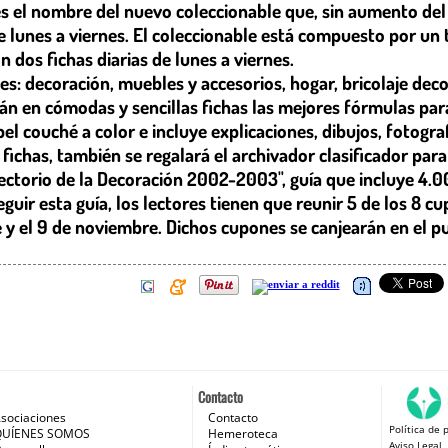
 es el nombre del nuevo coleccionable que, sin aumento del p
e lunes a viernes. El coleccionable está compuesto por un t
 dos fichas diarias de lunes a viernes.
tes: decoración, muebles y accesorios, hogar, bricolaje dec
án en cómodas y sencillas fichas las mejores fórmulas par
el couché a color e incluye explicaciones, dibujos, fotogra
ichas, también se regalará el archivador clasificador para 
rectorio de la Decoración 2002-2003", guía que incluye 4.00
seguir esta guía, los lectores tienen que reunir 5 de los 8
 y el 9 de noviembre. Dichos cupones se canjearán en el pu
Contacto
sociaciones
Contacto
Política de 
 e Internet
QUÍENES SOMOS
Hemeroteca
Aviso Legal