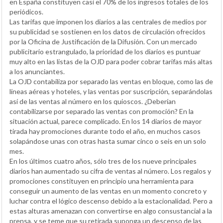
en España constituyen casi el 70% de los ingresos totales de los
periódicos.
Las tarifas que imponen los diarios a las centrales de medios por
su publicidad se sostienen en los datos de circulación ofrecidos
por la Oficina de Justificación de la Difusión. Con un mercado
publicitario estrangulado, la prioridad de los diarios es puntuar
muy alto en las listas de la OJD para poder cobrar tarifas más altas
a los anunciantes.
La OJD contabiliza por separado las ventas en bloque, como las de
líneas aéreas y hoteles, y las ventas por suscripción, separándolas
así de las ventas al número en los quioscos. ¿Deberían
contabilizarse por separado las ventas con promoción? En la
situación actual, parece complicado. En los 14 diarios de mayor
tirada hay promociones durante todo el año, en muchos casos
solapándose unas con otras hasta sumar cinco o seis en un solo
mes.
En los últimos cuatro años, sólo tres de los nueve principales
diarios han aumentado su cifra de ventas al número. Los regalos y
promociones constituyen en principio una herramienta para
conseguir un aumento de las ventas en un momento concreto y
luchar contra el lógico descenso debido a la estacionalidad. Pero a
estas alturas amenazan con convertirse en algo consustancial a la
prensa, y se teme que su retirada suponga un descenso de las