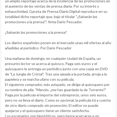
un amplio reportaje acerca de la incidencia de las promociones en
el aumento de las ventas de prensa diaria. Por su interés y
exhaustividad, Gaceta de Prensa Diario Digital reproduce en su
totalidad dicho reportaje que, bajo el titular "¿Salvarán las
promociones a la prensa?", firma Darío Pescador.
¿Salvarán las promociones a la prensa?
Los diarios españoles ponen en el mercado unas mil ofertas al año
añadidas al periódico. Por Darío Pescador
Una mañana de domingo, en cualquier ciudad de España, un
presunto lector se acerca al quiosco. Paga seis euros y el
quiosquero le entrega un periódico junto con una copia en DVD
de "La Jungla de Cristal". Tras una ojeada a la portada, arroja a la
papelera y se marcha ufano con su película.
El siguiente comprador, más avispado, se dirige al quiosquero por
su nombre de pila: "Manolo, ¿me has guardado la de Torrente?"
Paga por la película el importe del sobreprecio, unos seis euros,
pero no se lleva el diario. Como es opcional, la película irá a cuenta
de otro diario comprado sin promoción. El editor no puede
quejarse y el quiosquero tiene un cliente satisfecho.
Los escenarios son hipotéticos, pero basta acercarse a un