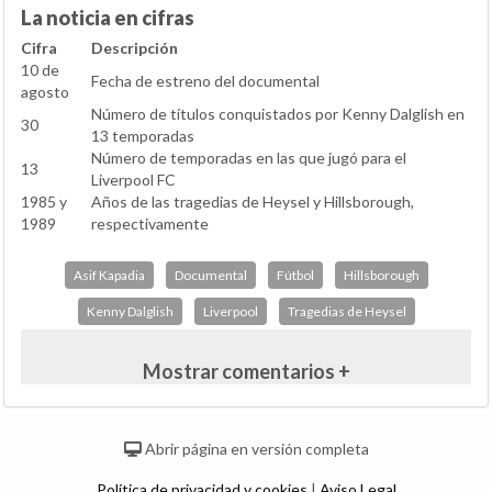
La noticia en cifras
Cifra
Descripción
10 de
Fecha de estreno del documental
agosto
Número de títulos conquistados por Kenny Dalglish en
30
13 temporadas
Número de temporadas en las que jugó para el
13
Liverpool FC
1985 y
Años de las tragedias de Heysel y Hillsborough,
1989
respectivamente
Asif Kapadia
Documental
Fútbol
Hillsborough
Kenny Dalglish
Liverpool
Tragedias de Heysel
Mostrar comentarios +
Abrir página en versión completa
Política de privacidad y cookies
|
Aviso Legal