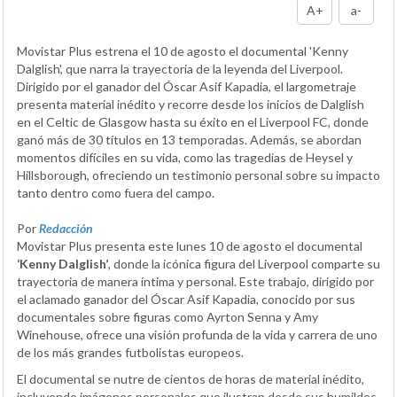
A+
a-
Movistar Plus estrena el 10 de agosto el documental 'Kenny
Dalglish', que narra la trayectoria de la leyenda del Liverpool.
Dirigido por el ganador del Óscar Asif Kapadia, el largometraje
presenta material inédito y recorre desde los inicios de Dalglish
en el Celtic de Glasgow hasta su éxito en el Liverpool FC, donde
ganó más de 30 títulos en 13 temporadas. Además, se abordan
momentos difíciles en su vida, como las tragedias de Heysel y
Hillsborough, ofreciendo un testimonio personal sobre su impacto
tanto dentro como fuera del campo.
Por
Redacción
Movistar Plus presenta este lunes 10 de agosto el documental
‘Kenny Dalglish’
, donde la icónica figura del Liverpool comparte su
trayectoria de manera íntima y personal. Este trabajo, dirigido por
el aclamado ganador del Óscar Asif Kapadia, conocido por sus
documentales sobre figuras como Ayrton Senna y Amy
Winehouse, ofrece una visión profunda de la vida y carrera de uno
de los más grandes futbolistas europeos.
El documental se nutre de cientos de horas de material inédito,
incluyendo imágenes personales que ilustran desde sus humildes