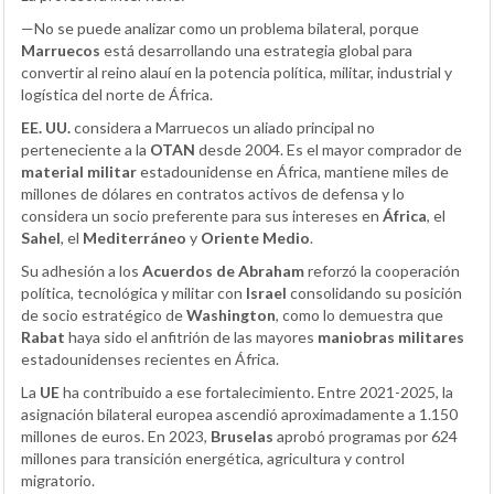
—No se puede analizar como un problema bilateral, porque
Marruecos
está desarrollando una estrategia global para
convertir al reino alauí en la potencia política, militar, industrial y
logística del norte de África.
EE. UU.
considera a Marruecos un aliado principal no
perteneciente a la
OTAN
desde 2004. Es el mayor comprador de
material militar
estadounidense en África, mantiene miles de
millones de dólares en contratos activos de defensa y lo
considera un socio preferente para sus intereses en
África
, el
Sahel
, el
Mediterráneo
y
Oriente Medio
.
Su adhesión a los
Acuerdos de Abraham
reforzó la cooperación
política, tecnológica y militar con
Israel
consolidando su posición
de socio estratégico de
Washington
, como lo demuestra que
Rabat
haya sido el anfitrión de las mayores
maniobras militares
estadounidenses recientes en África.
La
UE
ha contribuido a ese fortalecimiento. Entre 2021-2025, la
asignación bilateral europea ascendió aproximadamente a 1.150
millones de euros. En 2023,
Bruselas
aprobó programas por 624
millones para transición energética, agricultura y control
migratorio.