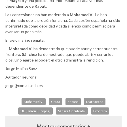
el
Magreb
y una política exterior española cada vez más
dependiente de
Rabat
.
Las concesiones no han moderado a
Mohamed VI
. Le han
confirmado que la presión funciona. Cada cesión española ha sido
interpretada como debilidad y cada silencio como permiso para
avanzar un poco más.
El viejo marino remata:
—
Mohamed VI
ha demostrado que puede abrir y cerrar nuestra
frontera.
Sánchez
ha demostrado que puede abrir y cerrar los
ojos. Uno ejerce el poder; el otro administra la rendición.
Jorge Molina Sanz
Agitador neuronal
jorge@consultech.es
Mohamed VI
Ceuta
España
Marruecos
UE (Unión Europea)
Sáhara Occidental
Frontera
Mostrar comentarios +