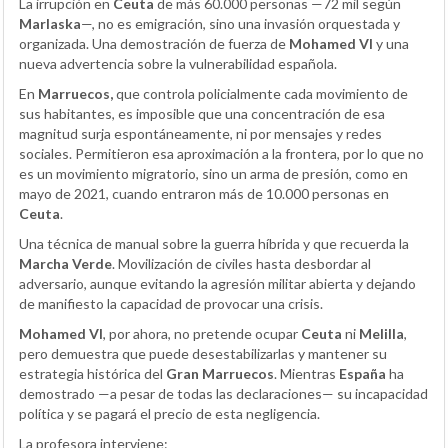
La irrupción en
Ceuta
de más 60.000 personas —72 mil según
Marlaska
—, no es emigración, sino una invasión orquestada y
organizada. Una demostración de fuerza de
Mohamed VI
y una
nueva advertencia sobre la vulnerabilidad española.
En
Marruecos,
que controla policialmente cada movimiento de
sus habitantes, es imposible que una concentración de esa
magnitud surja espontáneamente, ni por mensajes y redes
sociales. Permitieron esa aproximación a la frontera, por lo que no
es un movimiento migratorio, sino un arma de presión, como en
mayo de 2021, cuando entraron más de 10.000 personas en
Ceuta
.
Una técnica de manual sobre la guerra híbrida y que recuerda la
Marcha Verde
. Movilización de civiles hasta desbordar al
adversario, aunque evitando la agresión militar abierta y dejando
de manifiesto la capacidad de provocar una crisis.
Mohamed VI
, por ahora, no pretende ocupar
Ceuta
ni
Melilla
,
pero demuestra que puede desestabilizarlas y mantener su
estrategia histórica del
Gran Marruecos
. Mientras
España
ha
demostrado —a pesar de todas las declaraciones— su incapacidad
política y se pagará el precio de esta negligencia.
La profesora interviene: