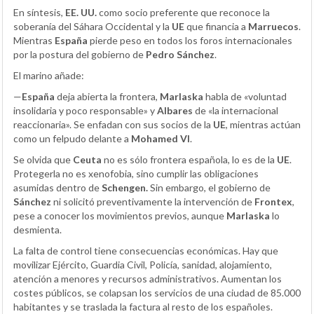
En síntesis,
EE. UU.
como socio preferente que reconoce la
soberanía del Sáhara Occidental y la
UE
que financia a
Marruecos
.
Mientras
España
pierde peso en todos los foros internacionales
por la postura del gobierno de
Pedro Sánchez
.
El marino añade:
—
España
deja abierta la frontera,
Marlaska
habla de «voluntad
insolidaria y poco responsable» y
Albares
de «la internacional
reaccionaria». Se enfadan con sus socios de la
UE
, mientras actúan
como un felpudo delante a
Mohamed VI
.
Se olvida que
Ceuta
no es sólo frontera española, lo es de la
UE
.
Protegerla no es xenofobia, sino cumplir las obligaciones
asumidas dentro de
Schengen.
Sin embargo, el gobierno de
Sánchez
ni solicitó preventivamente la intervención de
Frontex
,
pese a conocer los movimientos previos, aunque
Marlaska
lo
desmienta.
La falta de control tiene consecuencias económicas. Hay que
movilizar Ejército, Guardia Civil, Policía, sanidad, alojamiento,
atención a menores y recursos administrativos. Aumentan los
costes públicos, se colapsan los servicios de una ciudad de 85.000
habitantes y se traslada la factura al resto de los españoles.