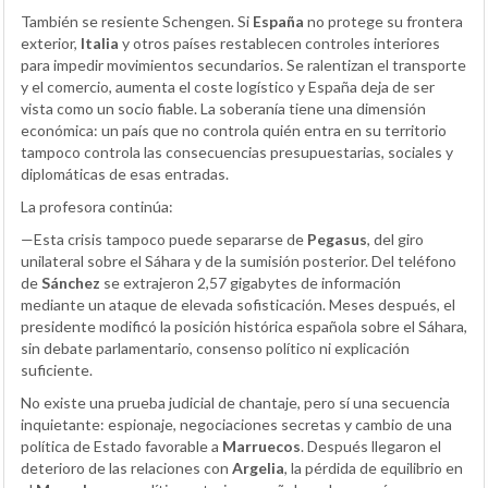
También se resiente Schengen. Si
España
no protege su frontera
exterior,
Italia
y otros países restablecen controles interiores
para impedir movimientos secundarios. Se ralentizan el transporte
y el comercio, aumenta el coste logístico y España deja de ser
vista como un socio fiable. La soberanía tiene una dimensión
económica: un país que no controla quién entra en su territorio
tampoco controla las consecuencias presupuestarias, sociales y
diplomáticas de esas entradas.
La profesora continúa:
—Esta crisis tampoco puede separarse de
Pegasus
, del giro
unilateral sobre el Sáhara y de la sumisión posterior. Del teléfono
de
Sánchez
se extrajeron 2,57 gigabytes de información
mediante un ataque de elevada sofisticación. Meses después, el
presidente modificó la posición histórica española sobre el Sáhara,
sin debate parlamentario, consenso político ni explicación
suficiente.
No existe una prueba judicial de chantaje, pero sí una secuencia
inquietante: espionaje, negociaciones secretas y cambio de una
política de Estado favorable a
Marruecos
. Después llegaron el
deterioro de las relaciones con
Argelia
, la pérdida de equilibrio en