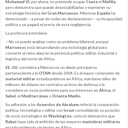
Mohamed VI
, por ahora, no pretende ocupar
Ceuta
ni
Melilla
,
pero demuestra que puede desestabilizarlas y mantener su
estrategia histórica del
Gran Marruecos
. Mientras
España
ha
demostrado —a pesar de todas las declaraciones— su incapacidad
política y se pagará el precio de esta negligencia.
La profesora interviene:
—No se puede analizar como un problema bilateral, porque
Marruecos
está desarrollando una estrategia global para
convertir al reino alauí en la potencia política, militar, industrial y
logística del norte de África.
EE. UU.
considera a Marruecos un aliado principal no
perteneciente a la
OTAN
desde 2004. Es el mayor comprador de
material militar
estadounidense en África, mantiene miles de
millones de dólares en contratos activos de defensa y lo
considera un socio preferente para sus intereses en
África
, el
Sahel
, el
Mediterráneo
y
Oriente Medio
.
Su adhesión a los
Acuerdos de Abraham
reforzó la cooperación
política, tecnológica y militar con
Israel
consolidando su posición
de socio estratégico de
Washington
, como lo demuestra que
Rabat
haya sido el anfitrión de las mayores
maniobras militares
estadounidenses recientes en África.