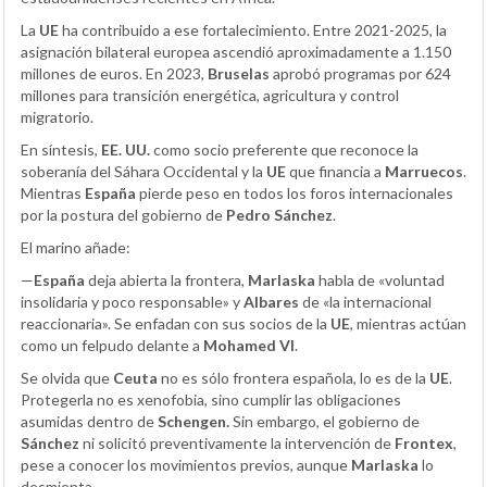
La
UE
ha contribuido a ese fortalecimiento. Entre 2021-2025, la
asignación bilateral europea ascendió aproximadamente a 1.150
millones de euros. En 2023,
Bruselas
aprobó programas por 624
millones para transición energética, agricultura y control
migratorio.
En síntesis,
EE. UU.
como socio preferente que reconoce la
soberanía del Sáhara Occidental y la
UE
que financia a
Marruecos
.
Mientras
España
pierde peso en todos los foros internacionales
por la postura del gobierno de
Pedro Sánchez
.
El marino añade:
—
España
deja abierta la frontera,
Marlaska
habla de «voluntad
insolidaria y poco responsable» y
Albares
de «la internacional
reaccionaria». Se enfadan con sus socios de la
UE
, mientras actúan
como un felpudo delante a
Mohamed VI
.
Se olvida que
Ceuta
no es sólo frontera española, lo es de la
UE
.
Protegerla no es xenofobia, sino cumplir las obligaciones
asumidas dentro de
Schengen.
Sin embargo, el gobierno de
Sánchez
ni solicitó preventivamente la intervención de
Frontex
,
pese a conocer los movimientos previos, aunque
Marlaska
lo
desmienta.