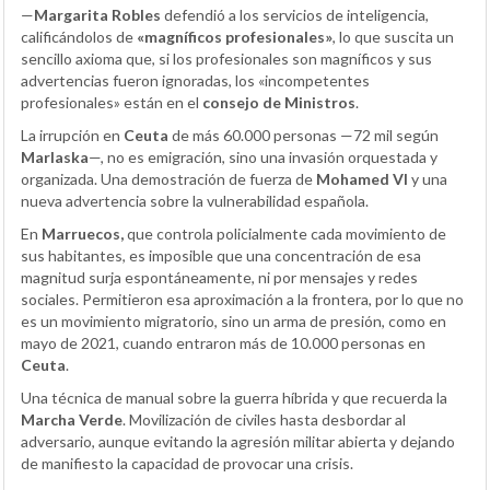
—
Margarita Robles
defendió a los servicios de inteligencia,
calificándolos de
«magníficos profesionales»
, lo que suscita un
sencillo axioma que, si los profesionales son magníficos y sus
advertencias fueron ignoradas, los «incompetentes
profesionales» están en el
consejo de Ministros
.
La irrupción en
Ceuta
de más 60.000 personas —72 mil según
Marlaska
—, no es emigración, sino una invasión orquestada y
organizada. Una demostración de fuerza de
Mohamed VI
y una
nueva advertencia sobre la vulnerabilidad española.
En
Marruecos,
que controla policialmente cada movimiento de
sus habitantes, es imposible que una concentración de esa
magnitud surja espontáneamente, ni por mensajes y redes
sociales. Permitieron esa aproximación a la frontera, por lo que no
es un movimiento migratorio, sino un arma de presión, como en
mayo de 2021, cuando entraron más de 10.000 personas en
Ceuta
.
Una técnica de manual sobre la guerra híbrida y que recuerda la
Marcha Verde
. Movilización de civiles hasta desbordar al
adversario, aunque evitando la agresión militar abierta y dejando
de manifiesto la capacidad de provocar una crisis.