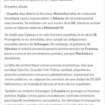
El marino añade:
—
España
deja abierta la frontera,
Marlaska
habla de «voluntad
insolidaria y poco responsable» y
Albares
de «la internacional
reaccionaria». Se enfadan con sus socios de la
UE
, mientras actúan
como un felpudo delante a
Mohamed VI
.
Se olvida que
Ceuta
no es sólo frontera española, lo es de la
UE
.
Protegerla no es xenofobia, sino cumplir las obligaciones
asumidas dentro de
Schengen.
Sin embargo, el gobierno de
Sánchez
ni solicitó preventivamente la intervención de
Frontex
,
pese a conocer los movimientos previos, aunque
Marlaska
lo
desmienta.
La falta de control tiene consecuencias económicas. Hay que
movilizar Ejército, Guardia Civil, Policía, sanidad, alojamiento,
atención a menores y recursos administrativos. Aumentan los
costes públicos, se colapsan los servicios de una ciudad de 85.000
habitantes y se traslada la factura al resto de los españoles.
También se resiente Schengen. Si
España
no protege su frontera
exterior,
Italia
y otros países restablecen controles interiores
para impedir movimientos secundarios. Se ralentizan el transporte
y el comercio, aumenta el coste logístico y España deja de ser