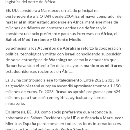
logística del norte de África.
EE. UU.
considera a Marruecos un aliado principal no
perteneciente a la
OTAN
desde 2004. Es el mayor comprador de
material militar
estadounidense en África, mantiene miles de
millones de dólares en contratos activos de defensa y lo
considera un socio preferente para sus intereses en
África
, el
Sahel
, el
Mediterráneo
y
Oriente Medio
.
Su adhesión a los
Acuerdos de Abraham
reforzó la cooperación
política, tecnológica y militar con
Israel
consolidando su posición
de socio estratégico de
Washington
, como lo demuestra que
Rabat
haya sido el anfitrión de las mayores
maniobras militares
estadounidenses recientes en África.
La
UE
ha contribuido a ese fortalecimiento. Entre 2021-2025, la
asignación bilateral europea ascendió aproximadamente a 1.150
millones de euros. En 2023,
Bruselas
aprobó programas por 624
millones para transición energética, agricultura y control
migratorio.
En síntesis,
EE. UU.
como socio preferente que reconoce la
soberanía del Sáhara Occidental y la
UE
que financia a
Marruecos
.
Mientras
España
pierde peso en todos los foros internacionales
por la postura del gobierno de
Pedro Sánchez
.