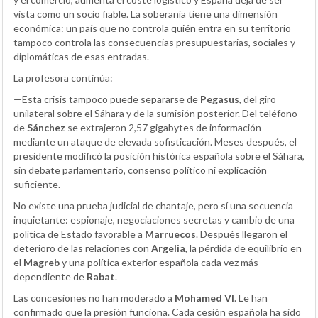
vista como un socio fiable. La soberanía tiene una dimensión
económica: un país que no controla quién entra en su territorio
tampoco controla las consecuencias presupuestarias, sociales y
diplomáticas de esas entradas.
La profesora continúa:
—Esta crisis tampoco puede separarse de
Pegasus
, del giro
unilateral sobre el Sáhara y de la sumisión posterior. Del teléfono
de
Sánchez
se extrajeron 2,57 gigabytes de información
mediante un ataque de elevada sofisticación. Meses después, el
presidente modificó la posición histórica española sobre el Sáhara,
sin debate parlamentario, consenso político ni explicación
suficiente.
No existe una prueba judicial de chantaje, pero sí una secuencia
inquietante: espionaje, negociaciones secretas y cambio de una
política de Estado favorable a
Marruecos
. Después llegaron el
deterioro de las relaciones con
Argelia
, la pérdida de equilibrio en
el
Magreb
y una política exterior española cada vez más
dependiente de
Rabat
.
Las concesiones no han moderado a
Mohamed VI
. Le han
confirmado que la presión funciona. Cada cesión española ha sido