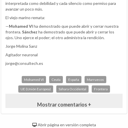
interpretada como debilidad y cada silencio como permiso para
avanzar un poco más.
El viejo marino remata:
—
Mohamed VI
ha demostrado que puede abrir y cerrar nuestra
frontera.
Sánchez
ha demostrado que puede abrir y cerrar los
ojos. Uno ejerce el poder; el otro administra la rendición.
Jorge Molina Sanz
Agitador neuronal
jorge@consultech.es
Mohamed VI
Ceuta
España
Marruecos
UE (Unión Europea)
Sáhara Occidental
Frontera
Mostrar comentarios +
Abrir página en versión completa