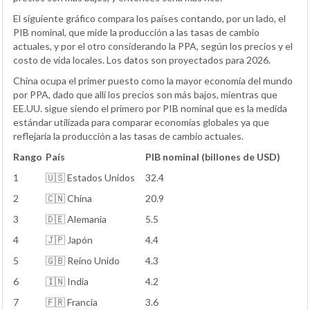
El siguiente gráfico compara los países contando, por un lado, el
PIB nominal, que mide la producción a las tasas de cambio
actuales, y por el otro considerando la PPA, según los precios y el
costo de vida locales. Los datos son proyectados para 2026.
China ocupa el primer puesto como la mayor economía del mundo
por PPA, dado que allí los precios son más bajos, mientras que
EE.UU. sigue siendo el primero por PIB nominal que es la medida
estándar utilizada para comparar economías globales ya que
reflejaría la producción a las tasas de cambio actuales.
Rango
País
PIB nominal (billones de USD)
1
🇺🇸 Estados Unidos
32.4
2
🇨🇳 China
20.9
3
🇩🇪 Alemania
5.5
4
🇯🇵 Japón
4.4
5
🇬🇧 Reino Unido
4.3
6
🇮🇳 India
4.2
7
🇫🇷 Francia
3.6