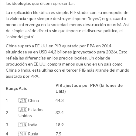
las ideologías que dicen representar.
La explicación filosófica es simple. El Estado, con su monopolio de
la violencia -que siempre destruye- impone “leyes”, ergo, cuanto
menos intervenga en la sociedad, menos destrucción ocurrirá. Así
de simple, así de directo sin que importe el discurso político, el
“color del gato”.
China superó a EE.UU. en PIB ajustado por PPA en 2014
situándose ya en USD 44,3 billones (proyectado para 2026). Esto
refleja las diferencias en los precios locales. Un dólar de
producción en EE.UU. compra menos que uno en un país como
China o India, esta última con el tercer PIB más grande del mundo
ajustado por PPA.
PIB ajustado por PPA (billones de
Rango
País
USD)
1
🇨🇳 China
44.3
🇺🇸 Estados
2
32.4
Unidos
3
🇮🇳 India
18.9
4
🇷🇺 Rusia
7.5