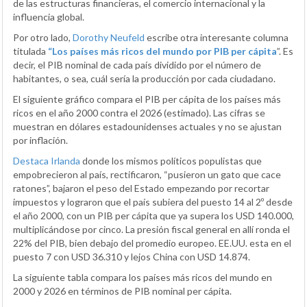
de las estructuras financieras, el comercio internacional y la
influencia global.
Por otro lado,
Dorothy Neufeld
escribe otra interesante columna
titulada
“Los países más ricos del mundo por PIB per cápita
”. Es
decir, el PIB nominal de cada país dividido por el número de
habitantes, o sea, cuál sería la producción por cada ciudadano.
El siguiente gráfico compara el PIB per cápita de los países más
ricos en el año 2000 contra el 2026 (estimado). Las cifras se
muestran en dólares estadounidenses actuales y no se ajustan
por inflación.
Destaca Irlanda
donde los mismos políticos populistas que
empobrecieron al país, rectificaron, “pusieron un gato que cace
ratones”, bajaron el peso del Estado empezando por recortar
impuestos y lograron que el país subiera del puesto 14 al 2º desde
el año 2000, con un PIB per cápita que ya supera los USD 140.000,
multiplicándose por cinco. La presión fiscal general en allí ronda el
22% del PIB, bien debajo del promedio europeo. EE.UU. esta en el
puesto 7 con USD 36.310 y lejos China con USD 14.874.
La siguiente tabla compara los países más ricos del mundo en
2000 y 2026 en términos de PIB nominal per cápita.