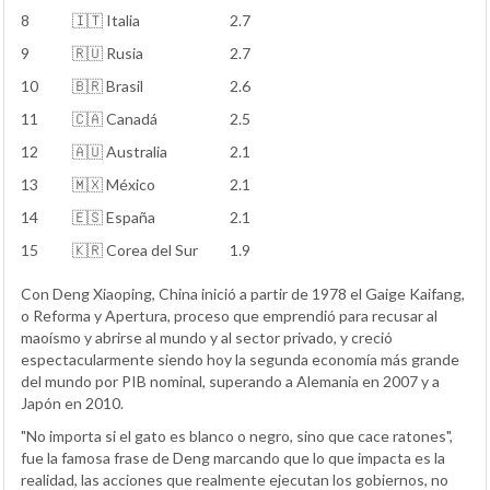
8
🇮🇹 Italia
2.7
9
🇷🇺 Rusia
2.7
10
🇧🇷 Brasil
2.6
11
🇨🇦 Canadá
2.5
12
🇦🇺 Australia
2.1
13
🇲🇽 México
2.1
14
🇪🇸 España
2.1
15
🇰🇷 Corea del Sur
1.9
Con Deng Xiaoping, China inició a partir de 1978 el Gaige Kaifang,
o Reforma y Apertura, proceso que emprendió para recusar al
maoísmo y abrirse al mundo y al sector privado, y creció
espectacularmente siendo hoy la segunda economía más grande
del mundo por PIB nominal, superando a Alemania en 2007 y a
Japón en 2010.
"No importa si el gato es blanco o negro, sino que cace ratones",
fue la famosa frase de Deng marcando que lo que impacta es la
realidad, las acciones que realmente ejecutan los gobiernos, no