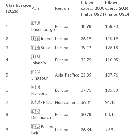
PIB per
PIB per
Clasificación
País
Región
cápita 2000
cápita 2026
(2026)
(miles USD)
( miles USD)
🇱🇺
1
Europa
48.98
158.73
Luxemburgo
2
🇮🇪 Irlanda
Europa
26.19
140.19
3
🇨🇭 Suiza
Europa
39.42
126.18
🇮🇸
4
Europa
32.75
110.05
Islandia
🇸🇬
5
Asia-Pacífico
23.85
107.76
Singapur
🇳🇴
6
Europa
37.91
105.88
Noruega
7
🇺🇸 EE.UU.
Norteamérica
36.31
94.43
🇩🇰
8
Europa
30.78
83.45
Dinamarca
🇳🇱 Países
9
Europa
26.34
79.92
Bajos