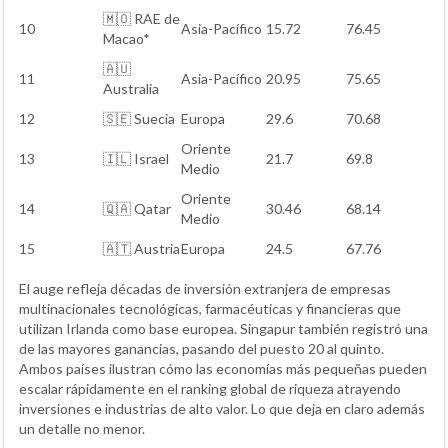
🇲🇴 RAE de
10
Asia-Pacífico
15.72
76.45
Macao*
🇦🇺
11
Asia-Pacífico
20.95
75.65
Australia
12
🇸🇪 Suecia
Europa
29.6
70.68
Oriente
13
🇮🇱 Israel
21.7
69.8
Medio
Oriente
14
🇶🇦 Qatar
30.46
68.14
Medio
15
🇦🇹 Austria
Europa
24.5
67.76
El auge refleja décadas de inversión extranjera de empresas
multinacionales tecnológicas, farmacéuticas y financieras que
utilizan Irlanda como base europea. Singapur también registró una
de las mayores ganancias, pasando del puesto 20 al quinto.
Ambos países ilustran cómo las economías más pequeñas pueden
escalar rápidamente en el ranking global de riqueza atrayendo
inversiones e industrias de alto valor. Lo que deja en claro además
un detalle no menor.