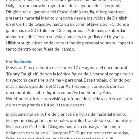
Dalglish', que narra la trayectoria de la leyenda del Liverpool.
Dirigido por el ganador del Óscar Asif Kapadia, el largometraje
presenta material inédito y recorre desde los inicios de Dalglish
en el Celtic de Glasgow hasta su éxito en el Liverpool FC, donde
ganó más de 30 títulos en 13 temporadas. Además, se abordan
momentos difíciles en su vida, como las tragedias de Heysel y
Hillsborough, ofreciendo un testimonio personal sobre su impacto
tanto dentro como fuera del campo.
Por
Redacción
Movistar Plus presenta este lunes 10 de agosto el documental
‘Kenny Dalglish’
, donde la icónica figura del Liverpool comparte su
trayectoria de manera íntima y personal. Este trabajo, dirigido por
el aclamado ganador del Óscar Asif Kapadia, conocido por sus
documentales sobre figuras como Ayrton Senna y Amy
Winehouse, ofrece una visión profunda de la vida y carrera de uno
de los más grandes futbolistas europeos.
El documental se nutre de cientos de horas de material inédito,
incluyendo imágenes personales que ilustran desde sus humildes
inicios en el Celtic de Glasgow hasta su consagración como
delantero estelar en el Liverpool FC. Durante trece temporadas,
Dalglish se convirtió en un pilar fundamental para el club,