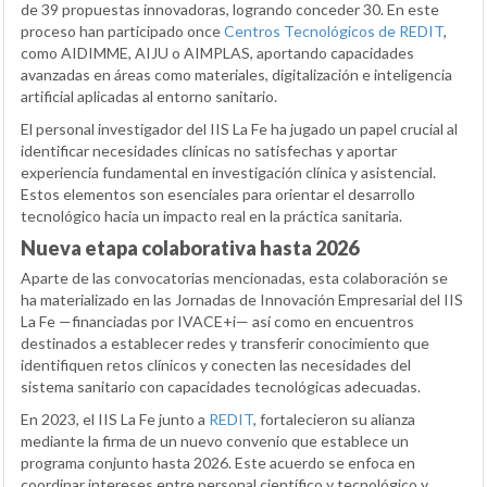
de 39 propuestas innovadoras, logrando conceder 30. En este
proceso han participado once
Centros Tecnológicos de REDIT
,
como AIDIMME, AIJU o AIMPLAS, aportando capacidades
avanzadas en áreas como materiales, digitalización e inteligencia
artificial aplicadas al entorno sanitario.
El personal investigador del IIS La Fe ha jugado un papel crucial al
identificar necesidades clínicas no satisfechas y aportar
experiencia fundamental en investigación clínica y asistencial.
Estos elementos son esenciales para orientar el desarrollo
tecnológico hacia un impacto real en la práctica sanitaria.
Nueva etapa colaborativa hasta 2026
Aparte de las convocatorias mencionadas, esta colaboración se
ha materializado en las Jornadas de Innovación Empresarial del IIS
La Fe —financiadas por IVACE+i— así como en encuentros
destinados a establecer redes y transferir conocimiento que
identifiquen retos clínicos y conecten las necesidades del
sistema sanitario con capacidades tecnológicas adecuadas.
En 2023, el IIS La Fe junto a
REDIT
, fortalecieron su alianza
mediante la firma de un nuevo convenio que establece un
programa conjunto hasta 2026. Este acuerdo se enfoca en
coordinar intereses entre personal científico y tecnológico y