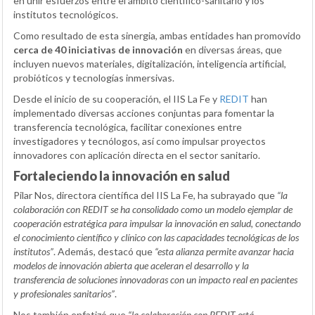
en unir esfuerzos entre el ámbito científico-sanitario y los
institutos tecnológicos.
Como resultado de esta sinergia, ambas entidades han promovido
cerca de 40 iniciativas de innovación
en diversas áreas, que
incluyen nuevos materiales, digitalización, inteligencia artificial,
probióticos y tecnologías inmersivas.
Desde el inicio de su cooperación, el IIS La Fe y
REDIT
han
implementado diversas acciones conjuntas para fomentar la
transferencia tecnológica, facilitar conexiones entre
investigadores y tecnólogos, así como impulsar proyectos
innovadores con aplicación directa en el sector sanitario.
Fortaleciendo la innovación en salud
Pilar Nos, directora científica del IIS La Fe, ha subrayado que
“la
colaboración con REDIT se ha consolidado como un modelo ejemplar de
cooperación estratégica para impulsar la innovación en salud, conectando
el conocimiento científico y clínico con las capacidades tecnológicas de los
institutos”
. Además, destacó que
“esta alianza permite avanzar hacia
modelos de innovación abierta que aceleran el desarrollo y la
transferencia de soluciones innovadoras con un impacto real en pacientes
y profesionales sanitarios”
.
Nos también enfatizó que
“la colaboración con REDIT está