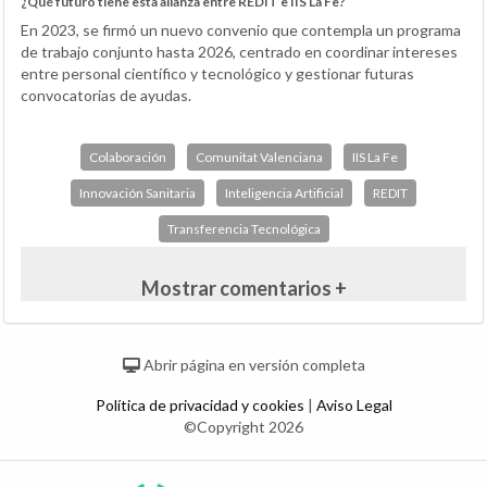
¿Qué futuro tiene esta alianza entre REDIT e IIS La Fe?
En 2023, se firmó un nuevo convenio que contempla un programa
de trabajo conjunto hasta 2026, centrado en coordinar intereses
entre personal científico y tecnológico y gestionar futuras
convocatorias de ayudas.
Colaboración
Comunitat Valenciana
IIS La Fe
Innovación Sanitaria
Inteligencia Artificial
REDIT
Transferencia Tecnológica
Mostrar comentarios +
Abrir página en versión completa
Política de privacidad y cookies
|
Aviso Legal
©Copyright 2026