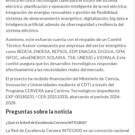
enfoca en cinco tecnologías clave para el futuro del sistema
eléctrico: planificación y operación inteligente de la red eléctrica;
integración de energías renovables y gestión de flexibilidad;
sistemas de almacenamiento energético; digitalización, big data e
inteligencia artificial; además de ciberseguridad y resiliencia del
sistema eléctrico.
Asimismo, este esfuerzo cuenta con el respaldo de un Comité
Técnico-Asesor compuesto por empresas del sector energético
como REDEIA, ENDESA, REPSOL, EDP, ENAGAS, DIGGIA, GFM,
ISFOC, olivoENERGY, SOLARIA, TSK, UNESID y VIDRALA. Este
comité asegura que los desarrollos tecnológicos respondan
efectivamente a las necesidades reales del mercado.
El proyecto ha recibido financiación del Ministerio de Ciencia,
Innovación y Universidades mediante el CDTI a través del
Programa CERVERA para Centros Tecnológicos (expediente
EXP-00180231 / CER-20251033), abarcando el periodo 2026-
2028.
Preguntas sobre la noticia
¿Qué es la Red de Excelencia Cervera INTEGRID?
La Red de Excelencia Cervera INTEGRID es un consorcio nacional