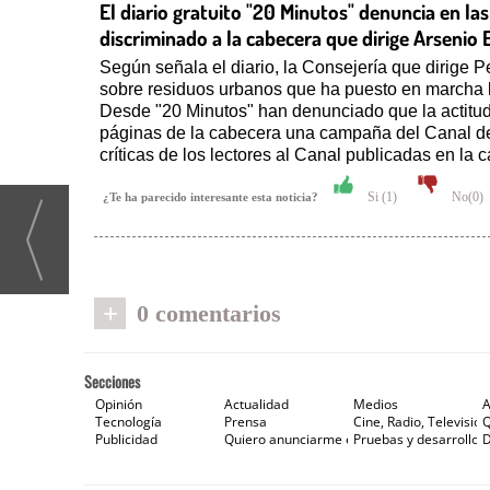
El diario gratuito "20 Minutos" denuncia en l
discriminado a la cabecera que dirige Arsenio E
Según señala el diario, la Consejería que dirige 
sobre residuos urbanos que ha puesto en marcha 
Desde "20 Minutos" han denunciado que la actitud 
páginas de la cabecera una campaña del Canal de I
críticas de los lectores al Canal publicadas en la 
Si (
1
)
No(
0
)
¿Te ha parecido interesante esta noticia?
+
0 comentarios
Secciones
Opinión
Actualidad
Medios
A
Tecnología
Prensa
Cine, Radio, Televisión
Publicidad
Quiero anunciarme en Gaceta de Prensa
Pruebas y desarrollos
D