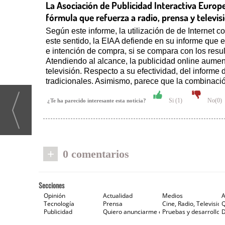
La Asociación de Publicidad Interactiva Europ
fórmula que refuerza a radio, prensa y televis
Según este informe, la utilización de de Internet 
este sentido, la EIAA defiende en su informe que
e intención de compra, si se compara con los resu
Atendiendo al alcance, la publicidad online aume
televisión. Respecto a su efectividad, del inform
tradicionales. Asimismo, parece que la combinació
Si (
1
)
No(
0
)
¿Te ha parecido interesante esta noticia?
+
0 comentarios
Secciones
Opinión
Actualidad
Medios
A
Tecnología
Prensa
Cine, Radio, Televisión
Publicidad
Quiero anunciarme en Gaceta de Prensa
Pruebas y desarrollos
D