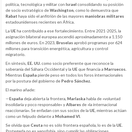
política, tecnológica y militar con
Israel
consolidando su posición
de socio estratégico de
Washington
, como lo demuestra que
Rabat
haya sido el anfitrión de las mayores
maniobras militares
estadounidenses recientes en África.
La
UE
ha contribuido a ese fortalecimiento. Entre 2021-2025, la
asignación bilateral europea ascendió aproximadamente a 1.150
millones de euros. En 2023,
Bruselas
aprobó programas por 624
millones para transición energética, agricultura y control
migratorio.
En síntesis,
EE. UU.
como socio preferente que reconoce la
soberanía del Sáhara Occidental y la
UE
que financia a
Marruecos
.
Mientras
España
pierde peso en todos los foros internacionales
por la postura del gobierno de
Pedro Sánchez
.
El marino añade:
—
España
deja abierta la frontera,
Marlaska
habla de «voluntad
insolidaria y poco responsable» y
Albares
de «la internacional
reaccionaria». Se enfadan con sus socios de la
UE
, mientras actúan
como un felpudo delante a
Mohamed VI
.
Se olvida que
Ceuta
no es sólo frontera española, lo es de la
UE
.
Protegerla no es xenofobia, sino cumplir las obligaciones