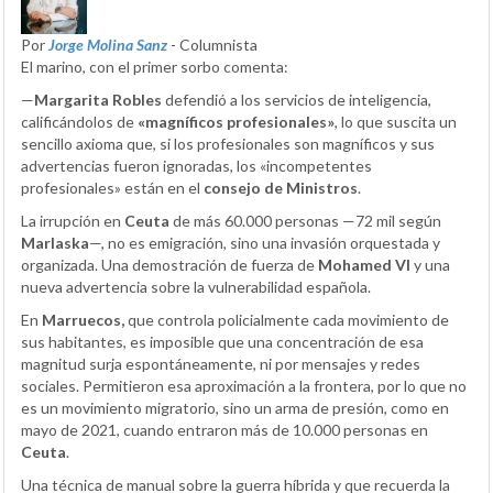
Por
Jorge Molina Sanz
- Columnista
El marino, con el primer sorbo comenta:
—
Margarita Robles
defendió a los servicios de inteligencia,
calificándolos de
«magníficos profesionales»
, lo que suscita un
sencillo axioma que, si los profesionales son magníficos y sus
advertencias fueron ignoradas, los «incompetentes
profesionales» están en el
consejo de Ministros
.
La irrupción en
Ceuta
de más 60.000 personas —72 mil según
Marlaska
—, no es emigración, sino una invasión orquestada y
organizada. Una demostración de fuerza de
Mohamed VI
y una
nueva advertencia sobre la vulnerabilidad española.
En
Marruecos,
que controla policialmente cada movimiento de
sus habitantes, es imposible que una concentración de esa
magnitud surja espontáneamente, ni por mensajes y redes
sociales. Permitieron esa aproximación a la frontera, por lo que no
es un movimiento migratorio, sino un arma de presión, como en
mayo de 2021, cuando entraron más de 10.000 personas en
Ceuta
.
Una técnica de manual sobre la guerra híbrida y que recuerda la