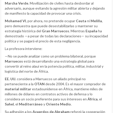
Marcha Verde
. Movilización de civiles hasta desbordar al
adversario, aunque evitando la agresión militar abierta y dejando
de manifiesto la capacidad de provocar una crisis.
Mohamed VI
, por ahora, no pretende ocupar
Ceuta
ni
Melilla
,
pero demuestra que puede desestabilizarlas y mantener su
estrategia histórica del
Gran Marruecos
. Mientras
España
ha
demostrado —a pesar de todas las declaraciones— su incapacidad
política y se pagará el precio de esta negligencia.
La profesora interviene:
—No se puede analizar como un problema bilateral, porque
Marruecos
está desarrollando una estrategia global para
convertir al reino alauí en la potencia política, militar, industrial y
logística del norte de África.
EE. UU.
considera a Marruecos un aliado principal no
perteneciente a la
OTAN
desde 2004. Es el mayor comprador de
material militar
estadounidense en África, mantiene miles de
millones de dólares en contratos activos de defensa y lo
considera un socio preferente para sus intereses en
África
, el
Sahel
, el
Mediterráneo
y
Oriente Medio
.
Su adhesión a los
Acuerdos de Abraham
reforzó la cooperación