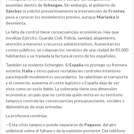
asumidas dentro de
Schengen.
Sin embargo, el gobierno de
Sánchez
ni solicitó preventivamente la intervención de
Frontex
,
pese a conocer los movimientos previos, aunque
Marlaska
lo
desmienta.
La falta de control tiene consecuencias económicas. Hay que
movilizar Ejército, Guardia Civil, Policía, sanidad, alojamiento,
atención a menores y recursos administrativos. Aumentan los
costes públicos, se colapsan los servicios de una ciudad de 85.000
habitantes y se traslada la factura al resto de los españoles.
También se resiente Schengen. Si
España
no protege su frontera
exterior,
Italia
y otros países restablecen controles interiores
para impedir movimientos secundarios. Se ralentizan el transporte
y el comercio, aumenta el coste logístico y España deja de ser
vista como un socio fiable. La soberanía tiene una dimensión
económica: un país que no controla quién entra en su territorio
tampoco controla las consecuencias presupuestarias, sociales y
diplomáticas de esas entradas.
La profesora continúa:
—Esta crisis tampoco puede separarse de
Pegasus
, del giro
unilateral sobre el Sáhara y de la sumisión posterior. Del teléfono