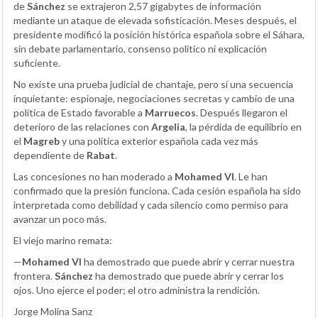
de
Sánchez
se extrajeron 2,57 gigabytes de información
mediante un ataque de elevada sofisticación. Meses después, el
presidente modificó la posición histórica española sobre el Sáhara,
sin debate parlamentario, consenso político ni explicación
suficiente.
No existe una prueba judicial de chantaje, pero sí una secuencia
inquietante: espionaje, negociaciones secretas y cambio de una
política de Estado favorable a
Marruecos
. Después llegaron el
deterioro de las relaciones con
Argelia
, la pérdida de equilibrio en
el
Magreb
y una política exterior española cada vez más
dependiente de
Rabat
.
Las concesiones no han moderado a
Mohamed VI
. Le han
confirmado que la presión funciona. Cada cesión española ha sido
interpretada como debilidad y cada silencio como permiso para
avanzar un poco más.
El viejo marino remata:
—
Mohamed VI
ha demostrado que puede abrir y cerrar nuestra
frontera.
Sánchez
ha demostrado que puede abrir y cerrar los
ojos. Uno ejerce el poder; el otro administra la rendición.
Jorge Molina Sanz