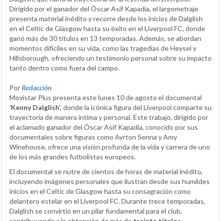
Dirigido por el ganador del Óscar Asif Kapadia, el largometraje
presenta material inédito y recorre desde los inicios de Dalglish
en el Celtic de Glasgow hasta su éxito en el Liverpool FC, donde
ganó más de 30 títulos en 13 temporadas. Además, se abordan
momentos difíciles en su vida, como las tragedias de Heysel y
Hillsborough, ofreciendo un testimonio personal sobre su impacto
tanto dentro como fuera del campo.
Por
Redacción
Movistar Plus presenta este lunes 10 de agosto el documental
‘Kenny Dalglish’
, donde la icónica figura del Liverpool comparte su
trayectoria de manera íntima y personal. Este trabajo, dirigido por
el aclamado ganador del Óscar Asif Kapadia, conocido por sus
documentales sobre figuras como Ayrton Senna y Amy
Winehouse, ofrece una visión profunda de la vida y carrera de uno
de los más grandes futbolistas europeos.
El documental se nutre de cientos de horas de material inédito,
incluyendo imágenes personales que ilustran desde sus humildes
inicios en el Celtic de Glasgow hasta su consagración como
delantero estelar en el Liverpool FC. Durante trece temporadas,
Dalglish se convirtió en un pilar fundamental para el club,
contribuyendo a la obtención de más de
treinta títulos
.