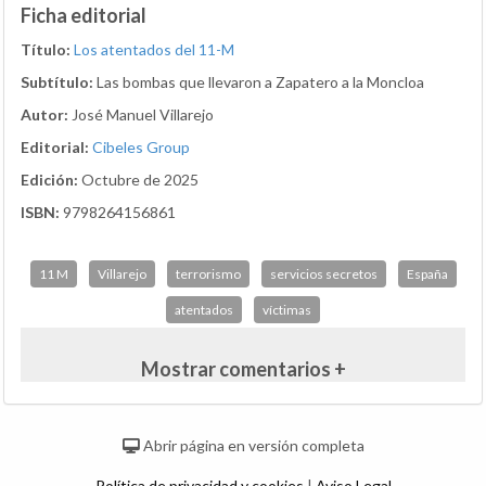
Ficha editorial
Título:
Los atentados del 11-M
Subtítulo:
Las bombas que llevaron a Zapatero a la Moncloa
Autor:
José Manuel Villarejo
Editorial:
Cibeles Group
Edición:
Octubre de 2025
ISBN:
9798264156861
11 M
Villarejo
terrorismo
servicios secretos
España
atentados
víctimas
Mostrar comentarios +
Abrir página en versión completa
Política de privacidad y cookies
|
Aviso Legal