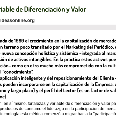
iable de Diferenciación y Valor
-ideasonline.org
cada de 1980 el crecimiento en la capitalización de mercad
un terreno poco transitado por el Marketing del Periódico
u nueva concepción holística y sistémica –integrada al ma
ansión de activos intangibles. En la práctica estos activos
mación– como en otro mucho más comprometido con la cultu
el "conocimiento".
 aplicación inteligente y del reposicionamiento del Cliente
s pueden incorporarse en la capitalización de la Empresa, c
o y largo plazo] y el perfil del Lector [es un factor de val
ine]
, en sí mismo, fortalezas y variable de diferenciación y valor 
 productos de consumo el liderazgo en la participación de merc
ecnología esta métrica comenzó a migrar hacia la "participación 