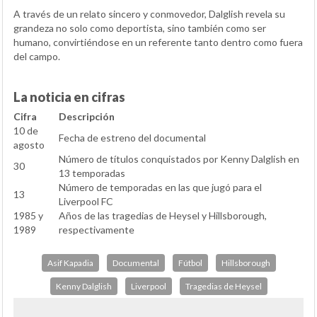
A través de un relato sincero y conmovedor, Dalglish revela su
grandeza no solo como deportista, sino también como ser
humano, convirtiéndose en un referente tanto dentro como fuera
del campo.
La noticia en cifras
Cifra
Descripción
10 de
Fecha de estreno del documental
agosto
Número de títulos conquistados por Kenny Dalglish en
30
13 temporadas
Número de temporadas en las que jugó para el
13
Liverpool FC
1985 y
Años de las tragedias de Heysel y Hillsborough,
1989
respectivamente
Asif Kapadia
Documental
Fútbol
Hillsborough
Kenny Dalglish
Liverpool
Tragedias de Heysel