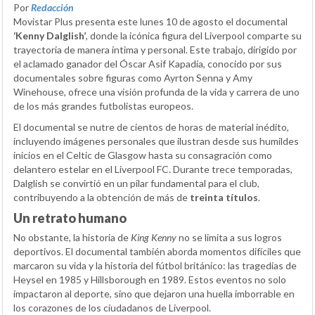
Por
Redacción
Movistar Plus presenta este lunes 10 de agosto el documental
‘Kenny Dalglish’
, donde la icónica figura del Liverpool comparte su
trayectoria de manera íntima y personal. Este trabajo, dirigido por
el aclamado ganador del Óscar Asif Kapadia, conocido por sus
documentales sobre figuras como Ayrton Senna y Amy
Winehouse, ofrece una visión profunda de la vida y carrera de uno
de los más grandes futbolistas europeos.
El documental se nutre de cientos de horas de material inédito,
incluyendo imágenes personales que ilustran desde sus humildes
inicios en el Celtic de Glasgow hasta su consagración como
delantero estelar en el Liverpool FC. Durante trece temporadas,
Dalglish se convirtió en un pilar fundamental para el club,
contribuyendo a la obtención de más de
treinta títulos
.
Un retrato humano
No obstante, la historia de
King Kenny
no se limita a sus logros
deportivos. El documental también aborda momentos difíciles que
marcaron su vida y la historia del fútbol británico: las tragedias de
Heysel en 1985 y Hillsborough en 1989. Estos eventos no solo
impactaron al deporte, sino que dejaron una huella imborrable en
los corazones de los ciudadanos de Liverpool.