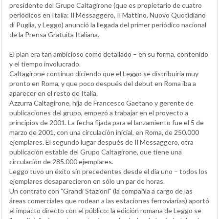
presidente del Grupo Caltagirone (que es propietario de cuatro
periódicos en Italia: Il Messaggero, Il Mattino, Nuovo Quotidiano
di Puglia, y Leggo) anunció la llegada del primer periódico nacional
de la Prensa Gratuita Italiana.
El plan era tan ambicioso como detallado – en su forma, contenido
y el tiempo involucrado.
Caltagirone continuo diciendo que el Leggo se distribuiría muy
pronto en Roma, y que poco después del debut en Roma iba a
aparecer en el resto de Italia.
Azzurra Caltagirone, hija de Francesco Gaetano y gerente de
publicaciones del grupo, empezó a trabajar en el proyecto a
principios de 2001. La fecha fijada para el lanzamiento fue el 5 de
marzo de 2001, con una circulación inicial, en Roma, de 250.000
ejemplares. El segundo lugar después de Il Messaggero, otra
publicación estable del Grupo Caltagirone, que tiene una
circulación de 285.000 ejemplares.
Leggo tuvo un éxito sin precedentes desde el día uno – todos los
ejemplares desaparecieron en sólo un par de horas.
Un contrato con "Grandi Stazioni" (la compañía a cargo de las
áreas comerciales que rodean a las estaciones ferroviarias) aportó
el impacto directo con el público: la edición romana de Leggo se