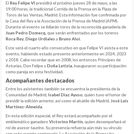
El
Rey Felipe VI
presidirá el próximo jueves 28 de mayo, a las
19:00 horas, la tradicional Corrida de la Prensa en la Plaza de
Toros de las Ventas, Madrid. Esta información fue confirmada por
la Casa del Rey a la Asociación de la Prensa de Madrid (APM).
Durante el evento se lidiarán toros de la reconocida ganadería de
Juan Pedro Domecq
, que serán enfrentados por los toreros
Roca Rey
,
Diego Urdiales
y
Bruno Aloi
.
Este será el cuarto año consecutivo en que Felipe VI asista a este
evento, habiendo estado presente anteriormente en 2024, 2023
y 2018. Cabe recordar que en 2008, los entonces Príncipes de
Asturias, Don Felipe y
Doña Letizia
, inauguraron su participación
como pareja en esta festividad.
Acompañantes destacados
Entre los asistentes también se encuentra la presidenta de la
Comunidad de Madrid,
Isabel Díaz Ayuso
, quien tuvo el honor de
presidir la edición anterior, así como el alcalde de Madrid,
José Luis
Martínez-Almeida
.
En esta edición especial, el Rey estará acompañado por el
emblemático ganadero
Victorino Martín
, quien desempeñará el
rol de asesor taurino. Su presencia refuerza aún más su vínculo
con este evento centenario. La Asociación de la Prensa ha