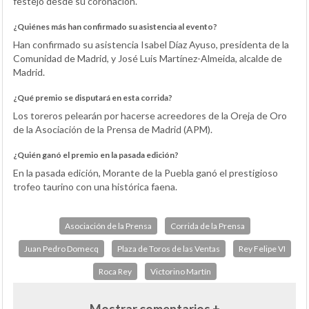
festejo desde su coronación.
¿Quiénes más han confirmado su asistencia al evento?
Han confirmado su asistencia Isabel Díaz Ayuso, presidenta de la
Comunidad de Madrid, y José Luis Martínez-Almeida, alcalde de
Madrid.
¿Qué premio se disputará en esta corrida?
Los toreros pelearán por hacerse acreedores de la Oreja de Oro
de la Asociación de la Prensa de Madrid (APM).
¿Quién ganó el premio en la pasada edición?
En la pasada edición, Morante de la Puebla ganó el prestigioso
trofeo taurino con una histórica faena.
Asociación de la Prensa
Corrida de la Prensa
Juan Pedro Domecq
Plaza de Toros de las Ventas
Rey Felipe VI
Roca Rey
Victorino Martín
Mostrar comentarios +