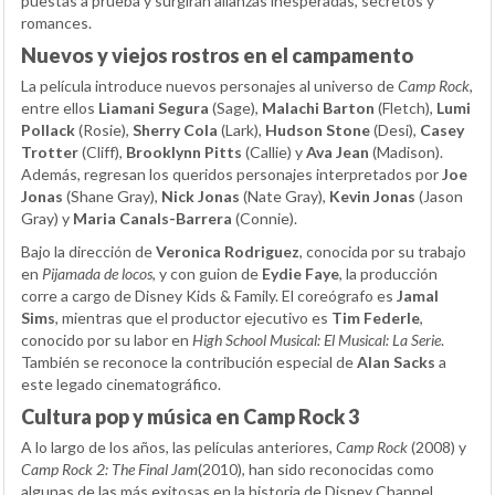
puestas a prueba y surgirán alianzas inesperadas, secretos y
romances.
Nuevos y viejos rostros en el campamento
La película introduce nuevos personajes al universo de
Camp Rock
,
entre ellos
Liamani Segura
(Sage),
Malachi Barton
(Fletch),
Lumi
Pollack
(Rosie),
Sherry Cola
(Lark),
Hudson Stone
(Desi),
Casey
Trotter
(Cliff),
Brooklynn Pitts
(Callie) y
Ava Jean
(Madison).
Además, regresan los queridos personajes interpretados por
Joe
Jonas
(Shane Gray),
Nick Jonas
(Nate Gray),
Kevin Jonas
(Jason
Gray) y
Maria Canals-Barrera
(Connie).
Bajo la dirección de
Veronica Rodriguez
, conocida por su trabajo
en
Pijamada de locos
, y con guion de
Eydie Faye
, la producción
corre a cargo de Disney Kids & Family. El coreógrafo es
Jamal
Sims
, mientras que el productor ejecutivo es
Tim Federle
,
conocido por su labor en
High School Musical: El Musical: La Serie
.
También se reconoce la contribución especial de
Alan Sacks
a
este legado cinematográfico.
Cultura pop y música en Camp Rock 3
A lo largo de los años, las películas anteriores,
Camp Rock
(2008) y
Camp Rock 2: The Final Jam
(2010), han sido reconocidas como
algunas de las más exitosas en la historia de Disney Channel.