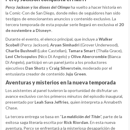
Percy Jackson y los dioses del Olimpo
ha vuelto a hacer historia en
la Comic-Con de San Diego, donde miles de seguidores han sido
testigos de emocionantes anuncios y contenido exclusivo. La
tercera temporada de esta popular serie llegará en exclusiva el
20
de noviembre a Disney+
.
Durante el evento, el elenco principal, que incluye a
Walker
Scobell
(Percy Jackson),
Aryan Simhadri
(Grover Underwood),
Charlie Bushnell
(Luke Castellan),
Tamara Smart
(Thalia Grace),
Levi Chrisopulos
(Nico Di Angelo) y
Olive Abercrombie
(Bianca
Di Angelo), participó en un panel junto a los productores
ejecutivos
Dan Shotz
y
Craig Silverstein
, moderado por el
entusiasta creador de contenido
Juju Green
.
Aventuras y misterios en la nueva temporada
Los asistentes al panel tuvieron la oportunidad de disfrutar un
avance exclusivo con los primeros minutos del episodio inaugural,
presentado por
Leah Sava Jeffries
, quien interpreta a Annabeth
Chase.
La tercera entrega se basa en “
La maldición del Titán
”, parte de la
exitosa saga literaria escrita por
Rick Riordan
. En esta nueva
aventura, Percy se enfrentará a la misteriosa desaparición de