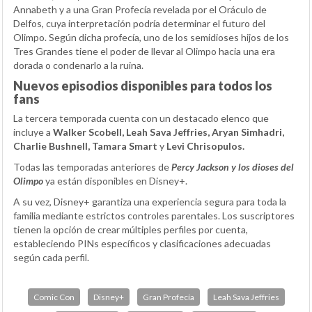
Annabeth y a una Gran Profecía revelada por el Oráculo de
Delfos, cuya interpretación podría determinar el futuro del
Olimpo. Según dicha profecía, uno de los semidioses hijos de los
Tres Grandes tiene el poder de llevar al Olimpo hacia una era
dorada o condenarlo a la ruina.
Nuevos episodios disponibles para todos los
fans
La tercera temporada cuenta con un destacado elenco que
incluye a
Walker Scobell, Leah Sava Jeffries, Aryan Simhadri,
Charlie Bushnell, Tamara Smart
y
Levi Chrisopulos.
Todas las temporadas anteriores de
Percy Jackson y los dioses del
Olimpo
ya están disponibles en Disney+.
A su vez, Disney+ garantiza una experiencia segura para toda la
familia mediante estrictos controles parentales. Los suscriptores
tienen la opción de crear múltiples perfiles por cuenta,
estableciendo PINs específicos y clasificaciones adecuadas
según cada perfil.
Comic Con
Disney+
Gran Profecía
Leah Sava Jeffries