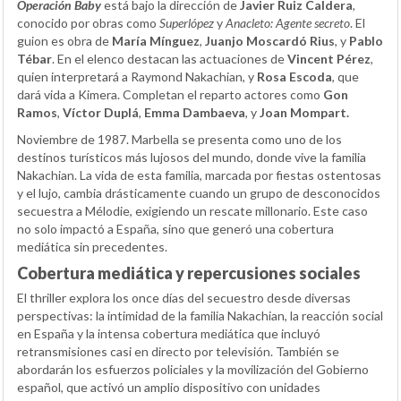
Operación Baby
está bajo la dirección de
Javier Ruiz Caldera
,
conocido por obras como
Superlópez
y
Anacleto: Agente secreto
. El
guion es obra de
María Mínguez
,
Juanjo Moscardó Rius
, y
Pablo
Tébar
. En el elenco destacan las actuaciones de
Vincent Pérez
,
quien interpretará a Raymond Nakachian, y
Rosa Escoda
, que
dará vida a Kimera. Completan el reparto actores como
Gon
Ramos
,
Víctor Duplá
,
Emma Dambaeva
, y
Joan Mompart
.
Noviembre de 1987. Marbella se presenta como uno de los
destinos turísticos más lujosos del mundo, donde vive la familia
Nakachian. La vida de esta familia, marcada por fiestas ostentosas
y el lujo, cambia drásticamente cuando un grupo de desconocidos
secuestra a Mélodie, exigiendo un rescate millonario. Este caso
no solo impactó a España, sino que generó una cobertura
mediática sin precedentes.
Cobertura mediática y repercusiones sociales
El thriller explora los once días del secuestro desde diversas
perspectivas: la intimidad de la familia Nakachian, la reacción social
en España y la intensa cobertura mediática que incluyó
retransmisiones casi en directo por televisión. También se
abordarán los esfuerzos policiales y la movilización del Gobierno
español, que activó un amplio dispositivo con unidades