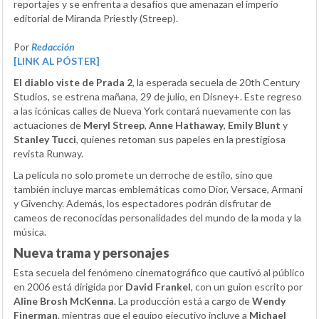
reportajes y se enfrenta a desafíos que amenazan el imperio
editorial de Miranda Priestly (Streep).
Por
Redacción
[LINK AL PÓSTER]
El diablo viste de Prada 2
, la esperada secuela de 20th Century
Studios, se estrena mañana, 29 de julio, en Disney+. Este regreso
a las icónicas calles de Nueva York contará nuevamente con las
actuaciones de
Meryl Streep
,
Anne Hathaway
,
Emily Blunt
y
Stanley Tucci
, quienes retoman sus papeles en la prestigiosa
revista Runway.
La película no solo promete un derroche de estilo, sino que
también incluye marcas emblemáticas como Dior, Versace, Armani
y Givenchy. Además, los espectadores podrán disfrutar de
cameos de reconocidas personalidades del mundo de la moda y la
música.
Nueva trama y personajes
Esta secuela del fenómeno cinematográfico que cautivó al público
en 2006 está dirigida por
David Frankel
, con un guion escrito por
Aline Brosh McKenna
. La producción está a cargo de
Wendy
Finerman
, mientras que el equipo ejecutivo incluye a
Michael