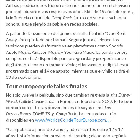
Ambas producciones fueron estrenos número uno en televisión
por cable durante sus respectivos años. Más de 15 años después,
la influencia cultural de
Camp Rock
, junto con su exitosa banda
sonora, sigue siendo palpable en redes sociales.
A partir del lanzamiento del primer sencillo titulado “One Beat
Away”, interpretado por Liamani Segura junto al elenco, los
fanáticos pueden disfrutarlo ya en plataformas como Spotify,
Apple Music, Amazon Music y YouTube Music. La banda sonora
completa estará disponible para pre-guardar y pre-pedir tanto
digitalmente como en formato vinilo; el lanzamiento digital está
programado para el 14 de agosto, mientras que el vinilo saldrá el
18 de septiembre.
Tour europeo y detalles finales
No solo vuelve la película, sino que también regresa la gira
Disney
Worlds Collide Concert Tour
a Europa en febrero de 2027. Este tour
contará con estrellas provenientes de sagas como
Los
Descendientes, ZOMBIES
y
Camp Rock
.
Las entradas están
disponibles en
w
ww.WorldsCollideTourEurope.com.
.
.
*Con público a partir de 2 años y adolescentes entre 12 y 17
años. Esta información proviene del ranking elaborado según la