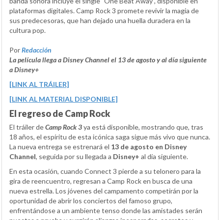
banda sonora incluye el single "One Beat Away", disponible en
plataformas digitales. Camp Rock 3 promete revivir la magia de
sus predecesoras, que han dejado una huella duradera en la
cultura pop.
Por
Redacción
La película llega a Disney Channel el 13 de agosto y al día siguiente
a Disney+
[LINK AL TRÁILER]
[LINK AL MATERIAL DISPONIBLE]
El regreso de Camp Rock
El tráiler de
Camp Rock 3
ya está disponible, mostrando que, tras
18 años, el espíritu de esta icónica saga sigue más vivo que nunca.
La nueva entrega se estrenará el
13 de agosto en Disney
Channel
, seguida por su llegada a
Disney+
al día siguiente.
En esta ocasión, cuando Connect 3 pierde a su telonero para la
gira de reencuentro, regresan a Camp Rock en busca de una
nueva estrella. Los jóvenes del campamento competirán por la
oportunidad de abrir los conciertos del famoso grupo,
enfrentándose a un ambiente tenso donde las amistades serán