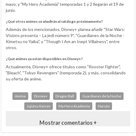
mayo, y "My Hero Academia" temporadas 1 y 2 llegarán el 19 de
junio.
¿Qué otros animes se añadirán al catálogo próximamente?
Además de los mencionados, Disney+ planea añadir "Star Wars:
Visions presenta – La jedi número 9", "Guardianes de la Noche -
Kimetsu no Yaiba", y "Though I Am an Inept Villainess", entre
otros.
¿Qué animes ya están disponibles en Disney+?
Actualmente, Disney+ ofrece títulos como "Rooster Fighter",
"Bleach", "Tokyo Revengers" (temporada 2), y más, consolidando
su oferta de anime.
Anime
Disney+
Dragon Ball
Guardianes de la Noche
Jujutsu Kaisen
My Hero Academia
Naruto
Mostrar comentarios +