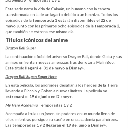
Dorohedoro
Temporadas 1 y 2
Esta serie narra la vida de Caimán, un humano con la cabeza
transformada en la de un lagarto debido a un hechizo. Todos los
episodios de la
temporada 1 estarán disponibles el 22 de
mayo
, junto con los primeros ocho episodios de la
temporada 2
,
que también se estrena ese mismo día.
Títulos icónicos del anime
Dragon Ball Super
La continuación oficial del universo Dragon Ball, donde Goku y sus
amigos enfrentan nuevas amenazas tras derrotar a Majin Boo.
Este título
llegará el 31 de mayo a Disney+
.
Dragon Ball Super: Super Hero
En esta película, los androides desafían a los héroes de la Tierra,
llevando a Piccolo y Gohan a nuevos límites. La película
se
estrenará el 19 de junio en Disney+
.
My Hero Academia
Temporadas 1 y 2
Acompaña a Izuku, un joven sin poderes en un mundo lleno de
ellos, mientras persigue su sueño en una academia para héroes.
Las
temporadas 1 y 2 llegarán el 19 de junio a Disney+
.