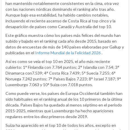
han mantenido notablemente consistentes en la cima, otra vez
con las naciones nórdicas dominando el ranking año tras año.
Aunque bajo esa estabilidad, ha habido cambios notables,
incluyendo el reciente ascenso de Costa Rica al top cinco y la
desaparición de países como Canadá y Australia del top 10.
Este gráfico muestra cómo los países más felices del mundo han
subido y bajado en el ranking cada año desde 2015, basado en
datos de encuestas de más de 140 países elaboradas por Gallup y
publicadas en el
Informe Mundial de la Felicidad
2026
.
Así es como se veía el top 10 en 2025, el año más reciente
cubierto: 1° Finlandia con 7.764 puntos; 2° Islandia con 7.54; 3°
Dinamarca con7.539; 4° Costa Rica 7.439; 5° Suecia 7.255; 6°
Noruega 7.242 puntos; 7° Países Bajos 7.223; 8° Israel 7.187; 9°
Luxemburgo 7.063 y 10° Suiza con 7.018 puntos.
Como puede verse, los países de Europa Occidental también han
sido habituales en el ranking anual de los 10 primeros de la última
década. Países Bajos ha quedado al menos séptimo en el periodo
2015-2025, mientras que Luxemburgo ha hecho apariciones
regulares entre los diez primeros desde 2019.
Suiza ha aparecido en el top 10 de todos los años, excepto en