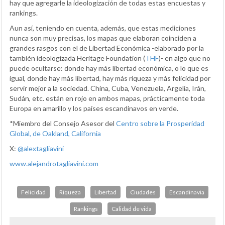
hay que agregarle la ideologización de todas estas encuestas y
rankings.
Aun así, teniendo en cuenta, además, que estas mediciones
nunca son muy precisas, los mapas que elaboran coinciden a
grandes rasgos con el de Libertad Económica -elaborado por la
también ideologizada Heritage Foundation (
THF
)- en algo que no
puede ocultarse: donde hay más libertad económica, o lo que es
igual, donde hay más libertad, hay más riqueza y más felicidad por
servir mejor a la sociedad. China, Cuba, Venezuela, Argelia, Irán,
Sudán, etc. están en rojo en ambos mapas, prácticamente toda
Europa en amarillo y los países escandinavos en verde.
*Miembro del Consejo Asesor del
Centro sobre la Prosperidad
Global, de Oakland, California
X:
@alextagliavini
www.alejandrotagliavini.com
Felicidad
Riqueza
Libertad
Ciudades
Escandinavia
Rankings
Calidad de vida