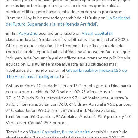
es más importante que la riqueza. Lo cierto es que lo sabía al
publicar el libro, pero había cambiado el orden solo por razones
literarias. Hoy lo he revisado y cambiado el título por
“La Sociedad
del Futuro. Superando a la Inteligencia Artificial”.
En fin.
Kayla Zhu
escribió un artículo en
Visual Capitalist
clasificando a las “ciudades más habitables” durante el año 2025.
Allí cuenta que cada año, The Economist clasifica ciudades de
todo el mundo según la habitabilidad, basándose en factores que
incluyen la delincuencia y el conflicto en el transporte público y la
educación. El siguiente mapa muestra las 10 ciudades más
habitables del mundo, según el
Global Liveability Index 2025 de
The Economist Intelligence
Unit.
Así, las mejores 10 ciudades serían 1° Copenhague, en Dinamarca
con una puntuación de 98.0 sobre 100; 2° Viena, Austria, con
97.1; 3° Zúrich, Suiza, también con 97.1; 4° Melbourne, Australia,
97.0; 5° Ginebra, Suiza, con 96.8; 6° Sídney, Australia 96.6 puntos;
7° Osaka, Japón 96.0 puntos; 8° Auckland, Nueva Zelanda
también con 96.0 puntos; 9° Adelaida, Australia 95.9 puntos y 10°
Vancouver, Canadá 95.8 puntos.
También en
Visual Capitalist
,
Bruno Venditti
escribió un artículo
clasificando a “Las ciudades más felices del mundo en 2026”. El