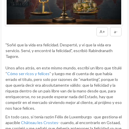
A+
a-
"Soñé que la vida era felicidad. Desperté, y vi que la vida era
servicio. Serví, y encontré la felicidad", escribió Rabindranath
Tagore.
Unos años atrás, en este mismo mundo, escribí un libro que titulé
“
Cómo ser ricos y felices
” y luego me di cuenta de que había
errado el título, pero solo por razones de “marketing”, porque lo
que quería decir era absolutamente válido: que la felicidad y la
riqueza dentro de un país libre van de la mano desde que, para
enriquecerse, no se puede esperar nada del Estado, hay que
competir en el mercado sirviendo mejor al cliente, al prójimo y eso
nos hace felices.
En todo caso, sí tenía razón Félix de Luxemburgo -que gestiona el
apacible
Château les Crostes
- cuando, al encontrarlo en Gstaad,
me corrigió y me señaló que debería anteponer la felicidad ya que