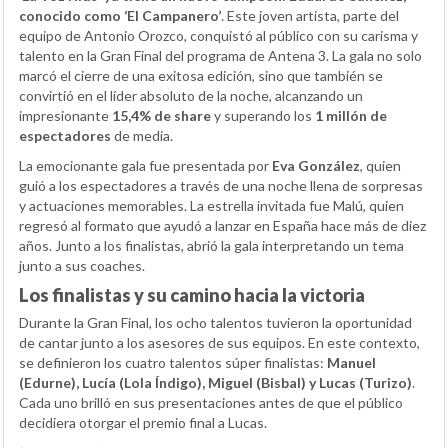
conocido como ‘El Campanero’
. Este joven artista, parte del
equipo de Antonio Orozco, conquistó al público con su carisma y
talento en la Gran Final del programa de Antena 3. La gala no solo
marcó el cierre de una exitosa edición, sino que también se
convirtió en el líder absoluto de la noche, alcanzando un
impresionante
15,4% de share
y superando los
1 millón de
espectadores
de media.
La emocionante gala fue presentada por
Eva González
, quien
guió a los espectadores a través de una noche llena de sorpresas
y actuaciones memorables. La estrella invitada fue Malú, quien
regresó al formato que ayudó a lanzar en España hace más de diez
años. Junto a los finalistas, abrió la gala interpretando un tema
junto a sus coaches.
Los finalistas y su camino hacia la victoria
Durante la Gran Final, los ocho talentos tuvieron la oportunidad
de cantar junto a los asesores de sus equipos. En este contexto,
se definieron los cuatro talentos súper finalistas:
Manuel
(Edurne), Lucía (Lola Índigo), Miguel (Bisbal) y Lucas (Turizo)
.
Cada uno brilló en sus presentaciones antes de que el público
decidiera otorgar el premio final a Lucas.