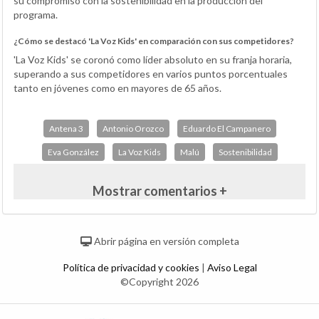
su compromiso con la sostenibilidad en la producción del
programa.
¿Cómo se destacó 'La Voz Kids' en comparación con sus competidores?
'La Voz Kids' se coronó como líder absoluto en su franja horaria,
superando a sus competidores en varios puntos porcentuales
tanto en jóvenes como en mayores de 65 años.
Antena 3
Antonio Orozco
Eduardo El Campanero
Eva González
La Voz Kids
Malú
Sostenibilidad
Mostrar comentarios +
Abrir página en versión completa
Política de privacidad y cookies
|
Aviso Legal
©Copyright 2026