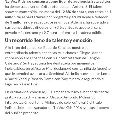
‘La Voz Kids’ se consagra como líder de audiencia
. Esta edición
ha demostrado ser un éxito rotundo para Antena 3. El talent
show ha mantenido una media del
12,8% de share
, con cerca de
1
millón de espectadores
por programa y acumulando alrededor
de
3 millones de espectadores únicos
. Además, ha superado a
sus competidores directos en +3,6 puntos respecto al canal
privado más cercano y +2,7 puntos frente a la cadena pública.
Un recorrido lleno de talento y emoción
A lo largo del concurso, Eduardo Sánchez mostró su
extraordinario talento desde las Audiciones a Ciegas, donde
impresionó a los coaches con su interpretación de ‘Tangos
Caleteros’. Su trayectoria fue destacada por momentos
inolvidables; en el Asalto Final deslumbró con ‘La niña de fuego’, lo
que le permitió avanzar a la Semifinal. Allí brilló nuevamente junto
a David Bisbal y Rosario Flores con ‘Soy minero’, asegurando su
lugar en la Gran Final.
En el clímax del concurso, ‘El Campanero’ tuvo el honor de cantar
junto a su coach y al asesor Orozco, Antoñito Molina. Su
interpretación del tema ‘Alfileres de colores’ le valió el título
indiscutible como ganador de ‘La Voz Kids 2026’ gracias al apoyo
del público presente.