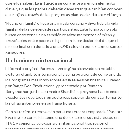
que ellos saben. La
intuición
se convierte así en un elemento
clave, ya que los padres deberán demostrar qué tan bien conocen
a sus hijos a través de las preguntas planteadas durante el juego.
‘Noche en familia’ ofrece una mirada cercana y divertida a la vida
familiar de las celebridades participantes. Este formato no solo
busca entretener, sino también resaltar momentos cómicos y
entrañables entre padres e hijos, con la particularidad de que el
premio final será donado a una ONG elegida por los concursantes
ganadores.
Un fenómeno internacional
El formato original ‘Parents’ Evening’ ha alcanzado un notable
éxito en el ámbito internacional y se ha posicionado como uno de
los programas más innovadores en la televisión británica. Creado
por Ranga Bee Productions y presentado por Romesh
Ranganathan junto a su madre Shanthi, el programa ha obtenido
excelentes resultados en audiencia, superando constantemente
las cifras anteriores en su franja horaria.
Con su reciente renovación para una tercera temporada, ‘Parents’
Evening’ se consolida como uno de los concursos más vistos en
ITV1 y comienza su expansión internacional tras recibir el
prestigioso premio al Mejor Studio Based Gameshow Format.