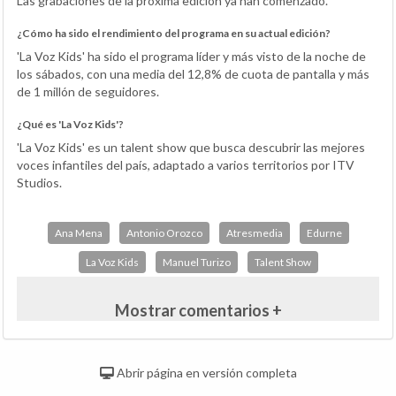
Las grabaciones de la próxima edición ya han comenzado.
¿Cómo ha sido el rendimiento del programa en su actual edición?
'La Voz Kids' ha sido el programa líder y más visto de la noche de
los sábados, con una media del 12,8% de cuota de pantalla y más
de 1 millón de seguidores.
¿Qué es 'La Voz Kids'?
'La Voz Kids' es un talent show que busca descubrir las mejores
voces infantiles del país, adaptado a varios territorios por ITV
Studios.
Ana Mena
Antonio Orozco
Atresmedia
Edurne
La Voz Kids
Manuel Turizo
Talent Show
Mostrar comentarios +
Abrir página en versión completa