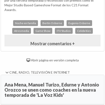
por una tercera temporada y reconocido con premios como el
Mejor Studio Based Gameshow Format de los C21 Format
Awards.
Noche en familia
Bertín Osborne
Eugenia Osborne
Atresmedia
Game Show
ITV Studios
Celebrities
Mostrar comentarios +
Abrir página en versión completa
CINE, RADIO, TELEVISIÓN E INTERNET
Ana Mena, Manuel Turizo, Edurne y Antonio
Orozco se unen como coaches en la nueva
temporada de 'La Voz Kids'