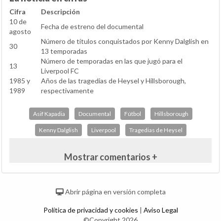
Cifra
Descripción
10 de
Fecha de estreno del documental
agosto
Número de títulos conquistados por Kenny Dalglish en
30
13 temporadas
Número de temporadas en las que jugó para el
13
Liverpool FC
1985 y
Años de las tragedias de Heysel y Hillsborough,
1989
respectivamente
Asif Kapadia
Documental
Fútbol
Hillsborough
Kenny Dalglish
Liverpool
Tragedias de Heysel
Mostrar comentarios +
Abrir página en versión completa
Política de privacidad y cookies
|
Aviso Legal
©Copyright 2026