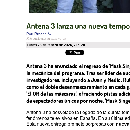
Antena 3 lanza una nueva tempo
Por
Redacción
Más artículos de este autor
lunes 23 de marzo de 2026
,
21:12h
Antena 3 ha anunciado el regreso de 'Mask Sin
la mecánica del programa. Tras ser líder de a
investigadores, incluyendo a Juan y Medio, Ru
como el doble desenmascaramiento en cada gal
'El QR de las máscaras', ofreciendo pistas adi
de espectadores únicos por noche, 'Mask Sing
Antena 3 ha desvelado la llegada de la quinta te
fenómenos televisivos en España. En su última ed
Esta nueva entrega promete sorpresas con
nuevas