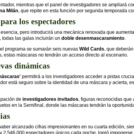
tador, mientras que el panel de investigadores se ampliará co
na Milán
, que repite en esta función por segunda temporada co
para los espectadores
esencia, pero introducirá una mecánica renovada que aumentar
 todas las galas incluirán un
doble desenmascaramiento
.
n el programa se sumarán seis nuevas
Wild Cards
, que deberán 
s, estas máscaras no tendrán un acceso directo al escenario.
evas dinámicas
máscaras'
permitirá a los investigadores acceder a pistas cruci
gador está seguro sobre la identidad de una máscara y acierta,
cipación de
investigadores invitados
, figuras reconocidas que
tos en la Semifinal, donde las máscaras tendrán la oportunidad
ias
haber alcanzado cifras impresionantes en su cuarta edición, si
 y 2.546.000 espectadores únicos cada noche, logró imponerse