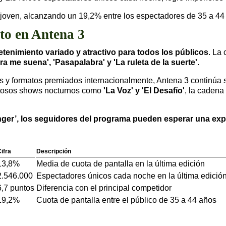
 joven, alcanzando un 19,2% entre los espectadores de 35 a 44
nto en Antena 3
tenimiento variado y atractivo para todos los públicos
. La
ra me suena', 'Pasapalabra' y 'La ruleta de la suerte'
.
 y formatos premiados internacionalmente, Antena 3 continúa si
itosos shows nocturnos como
'La Voz' y 'El Desafío'
, la cadena
ger’, los seguidores del programa pueden esperar una exper
ifra
Descripción
13,8%
Media de cuota de pantalla en la última edición
2.546.000
Espectadores únicos cada noche en la última edició
6,7 puntos
Diferencia con el principal competidor
19,2%
Cuota de pantalla entre el público de 35 a 44 años