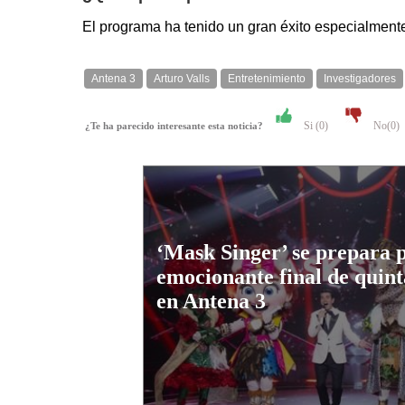
El programa ha tenido un gran éxito especialmente
Antena 3
Arturo Valls
Entretenimiento
Investigadores
Si (
0
)
No(
0
)
¿Te ha parecido interesante esta noticia?
‘Mask Singer’ se prepara 
emocionante final de quint
en Antena 3