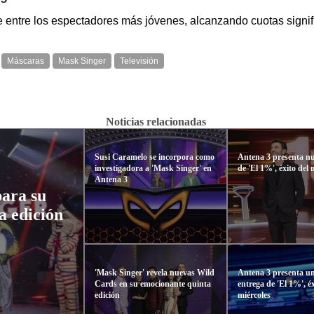
 entre los espectadores más jóvenes, alcanzando cuotas signifi
Máscaras
Mask Singer
Televisión
Noticias relacionadas
Susi Caramelo se incorpora como
Antena 3 presenta n
investigadora a 'Mask Singer' en
de 'El 1%', éxito del 
Antena 3
para su
a edición
'Mask Singer' revela nuevas Wild
Antena 3 presenta u
Cards en su emocionante quinta
entrega de 'El 1%', éx
edición
miércoles