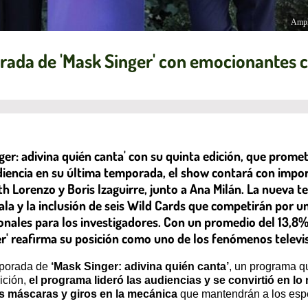
Ampl
rada de 'Mask Singer' con emocionantes
ger: adivina quién canta' con su quinta edición, que prom
udiencia en su última temporada, el show contará con impo
th Lorenzo y Boris Izaguirre, junto a Ana Milán. La nueva
a y la inclusión de seis Wild Cards que competirán por u
cionales para los investigadores. Con un promedio del 13,8
er' reafirma su posición como uno de los fenómenos televi
mporada de
‘Mask Singer: adivina quién canta’
, un programa q
ición,
el programa lideró las audiencias y se convirtió en l
 máscaras y giros en la mecánica
que mantendrán a los espe