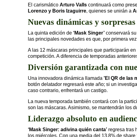
El carismático
Arturo Valls
continuará como presen
Lorenzo y Boris Izaguirre
, quienes se unirán a
A
Nuevas dinámicas y sorpresas 
La quinta edición de
‘Mask Singer’
conservará su 
las principales novedades es que, por primera vez,
A las 12 máscaras principales que participarán e
competición. A diferencia de temporadas anteriore
Diversión garantizada con nu
Una innovadora dinámica llamada
'El QR de las 
botón delatador regresará este año; si un investi
caso contrario, enfrentará un castigo.
La nueva temporada también contará con la parti
son las máscaras. Asimismo, se mantendrán los due
Liderazgo absoluto en audienc
‘Mask Singer: adivina quién canta’
regresa tras 
los miércoles. Con una media del 13,8% de share