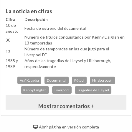
La noticia en cifras
Cifra
Descripción
10 de
Fecha de estreno del documental
agosto
Número de títulos conquistados por Kenny Dalglish en
30
13 temporadas
Número de temporadas en las que jugó para el
13
Liverpool FC
1985 y
Años de las tragedias de Heysel y Hillsborough,
1989
respectivamente
Asif Kapadia
Documental
Fútbol
Hillsborough
Kenny Dalglish
Liverpool
Tragedias de Heysel
Mostrar comentarios +
Abrir página en versión completa