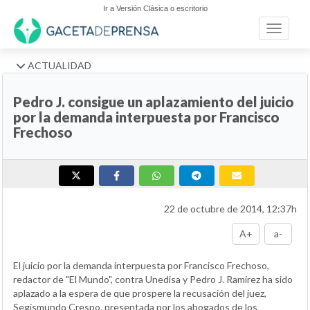
Ir a Versión Clásica o escritorio
Toggle n
ACTUALIDAD
Pedro J. consigue un aplazamiento del juicio
por la demanda interpuesta por Francisco
Frechoso
22 de octubre de 2014, 12:37h
A+
a-
El juicio por la demanda interpuesta por Francisco Frechoso,
redactor de "El Mundo", contra Unedisa y Pedro J. Ramírez ha sido
aplazado a la espera de que prospere la recusación del juez,
Segismundo Crespo, presentada por los abogados de los