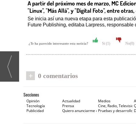
A partir del próximo mes de marzo, MC Edicion
"Linux", "Más Allá", y "Digital Foto", entre otra
Se inicia así una nueva etapa para esta publicaci
Future Publishing, editaba Larpress, responsable
Si (
1
)
No(
0
)
¿Te ha parecido interesante esta noticia?
+
0 comentarios
Secciones
Opinión
Actualidad
Medios
A
Tecnología
Prensa
Cine, Radio, Televisión
Publicidad
Quiero anunciarme en Gaceta de Prensa
Pruebas y desarrollos
D