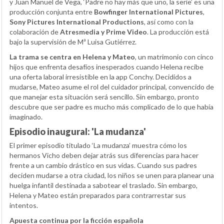
y Juan Manuel de Vega, ‘Padre no hay más que uno, la serie’ es una
producción conjunta entre
Bowfinger International Pictures
,
Sony Pictures International Productions
, así como con la
colaboración de
Atresmedia y Prime Video
. La producción está
bajo la supervisión de Mª Luisa Gutiérrez.
La trama se centra en Helena y Mateo
, un matrimonio con cinco
hijos que enfrenta desafíos inesperados cuando Helena recibe
una oferta laboral irresistible en la app Conchy. Decididos a
mudarse, Mateo asume el rol del cuidador principal, convencido de
que manejar esta situación será sencillo. Sin embargo, pronto
descubre que ser padre es mucho más complicado de lo que había
imaginado.
Episodio inaugural: 'La mudanza'
El primer episodio titulado ‘La mudanza’ muestra cómo los
hermanos Vicho deben dejar atrás sus diferencias para hacer
frente a un cambio drástico en sus vidas. Cuando sus padres
deciden mudarse a otra ciudad, los niños se unen para planear una
huelga infantil destinada a sabotear el traslado. Sin embargo,
Helena y Mateo están preparados para contrarrestar sus
intentos.
Apuesta continua por la ficción española