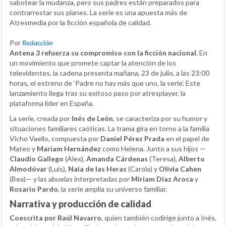
sabotear la mudanza, pero sus padres están preparados para
contrarrestar sus planes. La serie es una apuesta más de
Atresmedia por la ficción española de calidad.
Por
Redacción
Antena 3 refuerza su compromiso con la ficción nacional
. En
un movimiento que promete captar la atención de los
televidentes, la cadena presenta mañana, 23 de julio, a las 23:00
horas, el estreno de ‘Padre no hay más que uno, la serie’. Este
lanzamiento llega tras su exitoso paso por atresplayer, la
plataforma líder en España.
La serie, creada por
Inés de León
, se caracteriza por su humor y
situaciones familiares caóticas. La trama gira en torno a la familia
Vicho Vaello, compuesta por
Daniel Pérez Prada
en el papel de
Mateo y
Mariam Hernández
como Helena. Junto a sus hijos —
Claudio Gallego
(Alex),
Amanda Cárdenas
(Teresa),
Alberto
Almodóvar
(Luis),
Naia de las Heras
(Carola) y
Olivia Cahen
(Bea)— y las abuelas interpretadas por
Miriam Díaz Aroca
y
Rosario Pardo
, la serie amplía su universo familiar.
Narrativa y producción de calidad
Coescrita por Raúl Navarro
, quien también codirige junto a Inés,