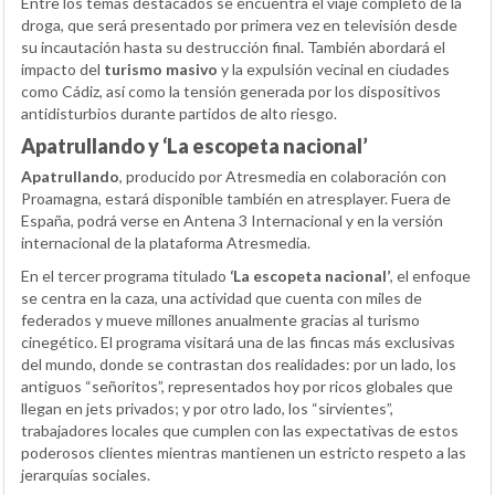
Entre los temas destacados se encuentra el viaje completo de la
droga, que será presentado por primera vez en televisión desde
su incautación hasta su destrucción final. También abordará el
impacto del
turismo masivo
y la expulsión vecinal en ciudades
como Cádiz, así como la tensión generada por los dispositivos
antidisturbios durante partidos de alto riesgo.
Apatrullando y ‘La escopeta nacional’
Apatrullando
, producido por Atresmedia en colaboración con
Proamagna, estará disponible también en atresplayer. Fuera de
España, podrá verse en Antena 3 Internacional y en la versión
internacional de la plataforma Atresmedia.
En el tercer programa titulado
‘La escopeta nacional’
, el enfoque
se centra en la caza, una actividad que cuenta con miles de
federados y mueve millones anualmente gracias al turismo
cinegético. El programa visitará una de las fincas más exclusivas
del mundo, donde se contrastan dos realidades: por un lado, los
antiguos “señoritos”, representados hoy por ricos globales que
llegan en jets privados; y por otro lado, los “sirvientes”,
trabajadores locales que cumplen con las expectativas de estos
poderosos clientes mientras mantienen un estricto respeto a las
jerarquías sociales.