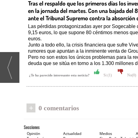
Tras el respaldo que los primeros días los inv
en la jornada del martes. Con una bajada del 8
ante el Tribunal Supremo contra la absorción d
Las pérdidas protagonizadas ayer por Sogecable con
9,15 euros, lo que supone 80 céntimos menos que l
euros.
Junto a todo ello, la crisis financiera que sufre V
rumores que apuntan a la inminente venta de Group
Pero no son estos los únicos problemas para la r
deuda que se sitúa en torno a los 1.300 millones 
Si (
1
)
No(
0
)
¿Te ha parecido interesante esta noticia?
+
0 comentarios
Secciones
Opinión
Actualidad
Medios
A