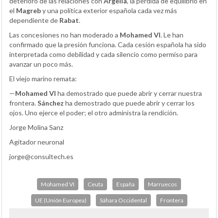
deterioro de las relaciones con
Argelia
, la pérdida de equilibrio en
el
Magreb
y una política exterior española cada vez más
dependiente de
Rabat
.
Las concesiones no han moderado a
Mohamed VI
. Le han
confirmado que la presión funciona. Cada cesión española ha sido
interpretada como debilidad y cada silencio como permiso para
avanzar un poco más.
El viejo marino remata:
—
Mohamed VI
ha demostrado que puede abrir y cerrar nuestra
frontera.
Sánchez
ha demostrado que puede abrir y cerrar los
ojos. Uno ejerce el poder; el otro administra la rendición.
Jorge Molina Sanz
Agitador neuronal
jorge@consultech.es
Mohamed VI
Ceuta
España
Marruecos
UE (Unión Europea)
Sáhara Occidental
Frontera