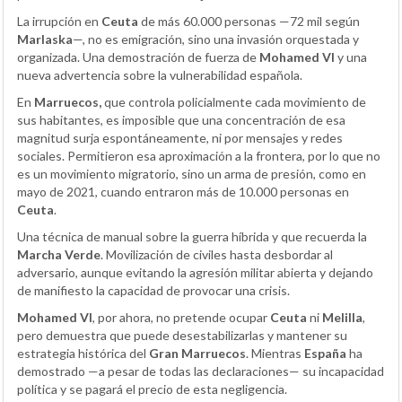
La irrupción en
Ceuta
de más 60.000 personas —72 mil según
Marlaska
—, no es emigración, sino una invasión orquestada y
organizada. Una demostración de fuerza de
Mohamed VI
y una
nueva advertencia sobre la vulnerabilidad española.
En
Marruecos,
que controla policialmente cada movimiento de
sus habitantes, es imposible que una concentración de esa
magnitud surja espontáneamente, ni por mensajes y redes
sociales. Permitieron esa aproximación a la frontera, por lo que no
es un movimiento migratorio, sino un arma de presión, como en
mayo de 2021, cuando entraron más de 10.000 personas en
Ceuta
.
Una técnica de manual sobre la guerra híbrida y que recuerda la
Marcha Verde
. Movilización de civiles hasta desbordar al
adversario, aunque evitando la agresión militar abierta y dejando
de manifiesto la capacidad de provocar una crisis.
Mohamed VI
, por ahora, no pretende ocupar
Ceuta
ni
Melilla
,
pero demuestra que puede desestabilizarlas y mantener su
estrategia histórica del
Gran Marruecos
. Mientras
España
ha
demostrado —a pesar de todas las declaraciones— su incapacidad
política y se pagará el precio de esta negligencia.