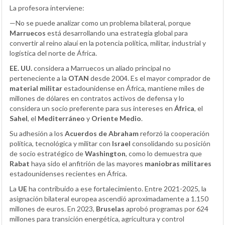
La profesora interviene:
—No se puede analizar como un problema bilateral, porque
Marruecos
está desarrollando una estrategia global para
convertir al reino alauí en la potencia política, militar, industrial y
logística del norte de África.
EE. UU.
considera a Marruecos un aliado principal no
perteneciente a la
OTAN
desde 2004. Es el mayor comprador de
material militar
estadounidense en África, mantiene miles de
millones de dólares en contratos activos de defensa y lo
considera un socio preferente para sus intereses en
África
, el
Sahel
, el
Mediterráneo
y
Oriente Medio
.
Su adhesión a los
Acuerdos de Abraham
reforzó la cooperación
política, tecnológica y militar con
Israel
consolidando su posición
de socio estratégico de
Washington
, como lo demuestra que
Rabat
haya sido el anfitrión de las mayores
maniobras militares
estadounidenses recientes en África.
La
UE
ha contribuido a ese fortalecimiento. Entre 2021-2025, la
asignación bilateral europea ascendió aproximadamente a 1.150
millones de euros. En 2023,
Bruselas
aprobó programas por 624
millones para transición energética, agricultura y control