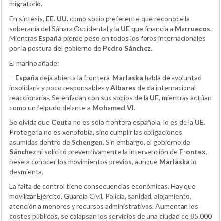
migratorio.
En síntesis,
EE. UU.
como socio preferente que reconoce la
soberanía del Sáhara Occidental y la
UE
que financia a
Marruecos
.
Mientras
España
pierde peso en todos los foros internacionales
por la postura del gobierno de
Pedro Sánchez
.
El marino añade:
—
España
deja abierta la frontera,
Marlaska
habla de «voluntad
insolidaria y poco responsable» y
Albares
de «la internacional
reaccionaria». Se enfadan con sus socios de la
UE
, mientras actúan
como un felpudo delante a
Mohamed VI
.
Se olvida que
Ceuta
no es sólo frontera española, lo es de la
UE
.
Protegerla no es xenofobia, sino cumplir las obligaciones
asumidas dentro de
Schengen.
Sin embargo, el gobierno de
Sánchez
ni solicitó preventivamente la intervención de
Frontex
,
pese a conocer los movimientos previos, aunque
Marlaska
lo
desmienta.
La falta de control tiene consecuencias económicas. Hay que
movilizar Ejército, Guardia Civil, Policía, sanidad, alojamiento,
atención a menores y recursos administrativos. Aumentan los
costes públicos, se colapsan los servicios de una ciudad de 85.000