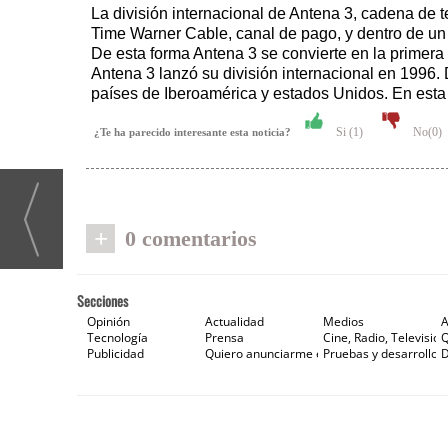
La división internacional de Antena 3, cadena de t
Time Warner Cable, canal de pago, y dentro de un
De esta forma Antena 3 se convierte en la primera
Antena 3 lanzó su división internacional en 1996.
países de Iberoamérica y estados Unidos. En esta
Si (
1
)
No(
0
)
¿Te ha parecido interesante esta noticia?
+
0 comentarios
Secciones
Opinión
Actualidad
Medios
A
Tecnología
Prensa
Cine, Radio, Televisión
Publicidad
Quiero anunciarme en Gaceta de Prensa
Pruebas y desarrollos
D