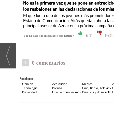
No es la primera vez que se pone en entredich
los resbalones en las declaraciones de los mi
El que fuera uno de los jóvenes más prometedore
Estado de Comunicación. Atrás quedan ahora las a
principal asesor de Aznar en la próxima campaña e
Si (
1
)
No(
0
)
¿Te ha parecido interesante esta noticia?
+
0 comentarios
Secciones
Opinión
Actualidad
Medios
A
Tecnología
Prensa
Cine, Radio, Televisión
Publicidad
Quiero anunciarme en Gaceta de Prensa
Pruebas y desarrollos
D