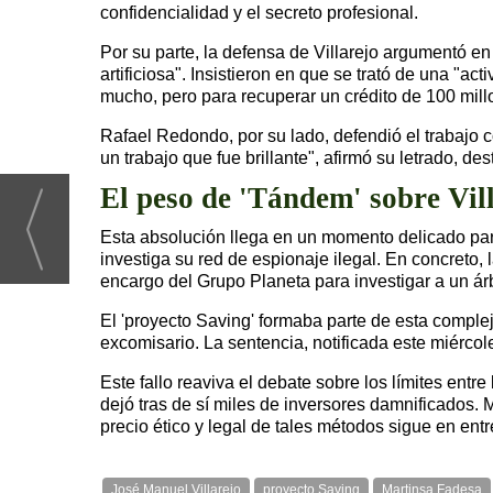
confidencialidad y el secreto profesional.
Por su parte, la defensa de Villarejo argumentó en
artificiosa". Insistieron en que se trató de una "a
mucho, pero para recuperar un crédito de 100 millo
Rafael Redondo, por su lado, defendió el trabajo c
un trabajo que fue brillante", afirmó su letrado, de
El peso de 'Tándem' sobre Vil
Esta absolución llega en un momento delicado para
investiga su red de espionaje ilegal. En concreto, l
encargo del Grupo Planeta para investigar a un ár
El 'proyecto Saving' formaba parte de esta compleja
excomisario. La sentencia, notificada este miércole
Este fallo reaviva el debate sobre los límites ent
dejó tras de sí miles de inversores damnificados. 
precio ético y legal de tales métodos sigue en entr
José Manuel Villarejo
proyecto Saving
Martinsa Fadesa