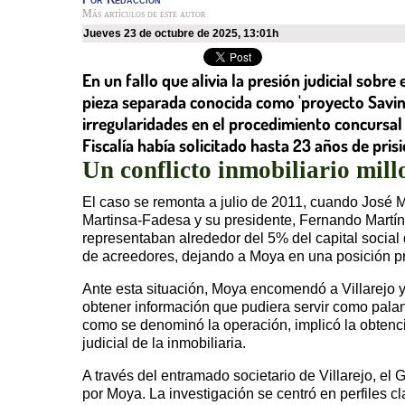
Más artículos de este autor
jueves 23 de octubre de 2025
,
13:01h
En un fallo que alivia la presión judicial sobr
pieza separada conocida como 'proyecto Saving
irregularidades en el procedimiento concursal
Fiscalía había solicitado hasta 23 años de pri
Un conflicto inmobiliario mil
El caso se remonta a julio de 2011, cuando José Mo
Martinsa-Fadesa y su presidente, Fernando Martín
representaban alrededor del 5% del capital social 
de acreedores, dejando a Moya en una posición pre
Ante esta situación, Moya encomendó a Villarejo y 
obtener información que pudiera servir como palan
como se denominó la operación, implicó la obtenció
judicial de la inmobiliaria.
A través del entramado societario de Villarejo, e
por Moya. La investigación se centró en perfiles cl