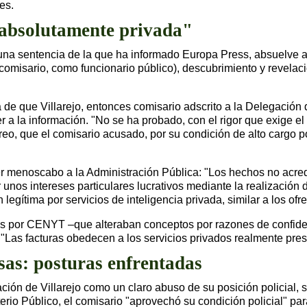
es.
 absolutamente privada"
 una sentencia de la que ha informado Europa Press, absuelve a
omisario, como funcionario público), descubrimiento y revelaci
de que Villarejo, entonces comisario adscrito a la Delegación
er a la información. "No se ha probado, con el rigor que exige e
eo, que el comisario acusado, por su condición de alto cargo pol
ier menoscabo a la Administración Pública: "Los hechos no acr
 unos intereses particulares lucrativos mediante la realización
 legítima por servicios de inteligencia privada, similar a los o
das por CENYT –que alteraban conceptos por razones de confiden
 "Las facturas obedecen a los servicios privados realmente pres
nsas: posturas enfrentadas
ación de Villarejo como un claro abuso de su posición policial, 
io Público, el comisario "aprovechó su condición policial" par