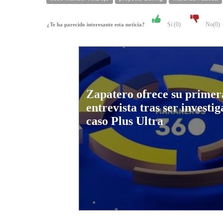
Si (
0
)
No(
0
)
¿Te ha parecido interesante esta noticia?
Zapatero ofrece su primer
entrevista tras ser investig
caso Plus Ultra