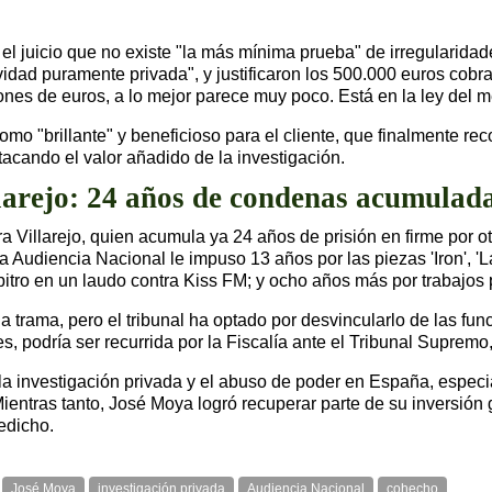
 el juicio que no existe "la más mínima prueba" de irregularidad
ctividad puramente privada", y justificaron los 500.000 euros co
nes de euros, a lo mejor parece muy poco. Está en la ley del me
omo "brillante" y beneficioso para el cliente, que finalmente re
stacando el valor añadido de la investigación.
larejo: 24 años de condenas acumulad
 Villarejo, quien acumula ya 24 años de prisión en firme por 
a Audiencia Nacional le impuso 13 años por las piezas 'Iron', 'La
bitro en un laudo contra Kiss FM; y ocho años más por trabajos
 trama, pero el tribunal ha optado por desvincularlo de las func
s, podría ser recurrida por la Fiscalía ante el Tribunal Supremo
re la investigación privada y el abuso de poder en España, espec
Mientras tanto, José Moya logró recuperar parte de su inversión 
edicho.
José Moya
investigación privada
Audiencia Nacional
cohecho