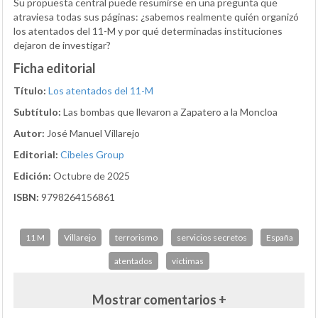
Su propuesta central puede resumirse en una pregunta que
atraviesa todas sus páginas: ¿sabemos realmente quién organizó
los atentados del 11-M y por qué determinadas instituciones
dejaron de investigar?
Ficha editorial
Título:
Los atentados del 11-M
Subtítulo:
Las bombas que llevaron a Zapatero a la Moncloa
Autor:
José Manuel Villarejo
Editorial:
Cibeles Group
Edición:
Octubre de 2025
ISBN:
9798264156861
11 M
Villarejo
terrorismo
servicios secretos
España
atentados
víctimas
Mostrar comentarios +