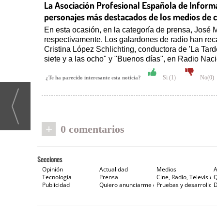
La Asociación Profesional Española de Informa
personajes más destacados de los medios de 
En esta ocasión, en la categoría de prensa, José 
respectivamente. Los galardones de radio han rec
Cristina López Schlichting, conductora de 'La Tard
siete y a las ocho" y "Buenos días", en Radio Naci
Si (
1
)
No(
0
)
¿Te ha parecido interesante esta noticia?
+
0 comentarios
Secciones
Opinión
Actualidad
Medios
A
Tecnología
Prensa
Cine, Radio, Televisión
Publicidad
Quiero anunciarme en Gaceta de Prensa
Pruebas y desarrollos
D