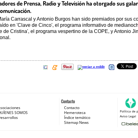
dores de Prensa, Radio y Televisión ha otorgado sus gala
comunicación.
María Carrascal y Antonio Burgos han sido premiados por sus c
aído en 'Clave de Cinco', el programa informativo de mediano
e de Cristina', el programa vespertino de la COPE, y Antonio J
onal.
Contacto
sociaciones
Contacto
Política de 
 e Internet
QUÍENES SOMOS
Hemeroteca
Aviso Legal
esarrollos
Índice temático
Sitemap News