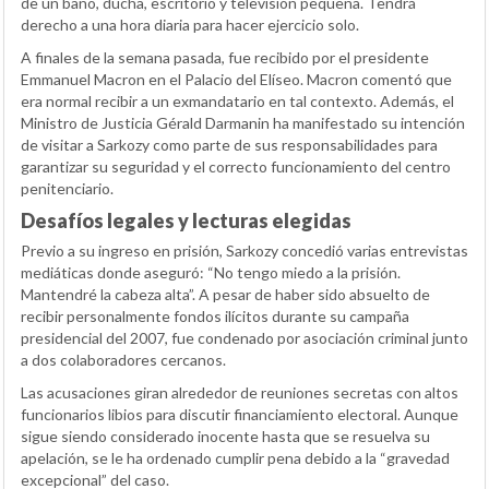
de un baño, ducha, escritorio y televisión pequeña. Tendrá
derecho a una hora diaria para hacer ejercicio solo.
A finales de la semana pasada, fue recibido por el presidente
Emmanuel Macron en el Palacio del Elíseo. Macron comentó que
era normal recibir a un exmandatario en tal contexto. Además, el
Ministro de Justicia Gérald Darmanin ha manifestado su intención
de visitar a Sarkozy como parte de sus responsabilidades para
garantizar su seguridad y el correcto funcionamiento del centro
penitenciario.
Desafíos legales y lecturas elegidas
Previo a su ingreso en prisión, Sarkozy concedió varias entrevistas
mediáticas donde aseguró: “No tengo miedo a la prisión.
Mantendré la cabeza alta”. A pesar de haber sido absuelto de
recibir personalmente fondos ilícitos durante su campaña
presidencial del 2007, fue condenado por asociación criminal junto
a dos colaboradores cercanos.
Las acusaciones giran alrededor de reuniones secretas con altos
funcionarios libios para discutir financiamiento electoral. Aunque
sigue siendo considerado inocente hasta que se resuelva su
apelación, se le ha ordenado cumplir pena debido a la “gravedad
excepcional” del caso.