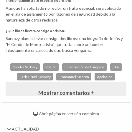
¿Recibirá algún trato especial en prisión?
Aunque ha solicitado no recibir un trato especial, será colocado
en el ala de aislamiento por razones de seguridad debido a la
naturaleza de otros reclusos.
¿Qué libros llevará consigo a prisión?
Sarkozy planea llevar consigo dos libros: una biografía de Jesús y
"El Conde de Montecristo", que trata sobre un hombre
injustamente encarcelado que busca venganza.
Nicolas Sarkozy
Prisión
Financiación de Campaña
Libia
Carla Bruni-Sarkozy
Emmanuel Macron
Apelación
Mostrar comentarios +
Abrir página en versión completa
ACTUALIDAD