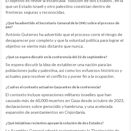
El objetivo es revivir la estancada "solución de dos Estados", en la
que un Estado israelí y otro palestino coexistan dentro de
fronteras seguras y reconocidas.
¿Qué ha advertido el Secretario General de la ONU sobre el proceso de
paz?
António Guterres ha advertido que el proceso corre el riesgo de
desaparecer por completo y que la voluntad política para lograr el
objetivo se siente más distante que nunca.
¿Qué se espera discutir en la conferencia del 22 de septiembre?
Se espera discutir la idea de establecer una nación para las
poblaciones judía y palestina, así como los esfuerzos históricos y
actuales para resolver el conflicto y poner fin a la ocupación.
¿Cuál es el contexto actual en Gaza antes de la conferencia?
El contexto incluye operaciones militares israelíes que han
causado más de 60,000 muertes en Gaza desde octubre de 2023,
declaraciones sobre genocidio y hambruna, y una acelerada
expansión de asentamientos en Cisjordania.
¿Qué iniciativas recientes apoyan la solución de dos Estados?
La Asamblea General adoptó recientemente la "Declaración de