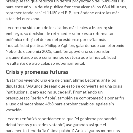
presupuesto que reduzca un déficit proyectado del
5.4%
del PIB
para este año. La deuda pública francesa alcanzó los
€3.4 billones
,
representando casi el
114%
del PIB, situándose entre las más
altas del eurozona.
Lecornu ha sido uno de los aliados más leales a Macron; sin
embargo, su decisión de retroceder sobre esta reforma tan
polémica refleja el deseo del presidente por evitar más
inestabilidad política. Philippe Aghion, galardonado con el premio
Nobel de economía 2025, también apoyó una suspensión
argumentando que sería menos costosa que la inestabilidad
resultante de otro colapso gubernamental.
Crisis y promesas futuras
"Estamos viviendo una era de crisis", afirmó Lecornu ante los
diputados. "Algunos desean que esto se convierta en una crisis
institucional, pero eso no sucederá". Prometiendo un
presupuesto "serio y fiable", también se comprometió a poner fin
al uso del mecanismo 49:3 para aprobar cambios legales sin
votación.
Lecornu enfatizó repetidamente que "el gobierno propondrá,
debatiremos y ustedes votarán", asegurando así que el
parlamento tendría "la última palabra". Ante algunos murmullos