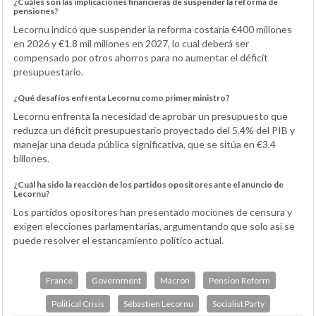
¿Cuáles son las implicaciones financieras de suspender la reforma de
pensiones?
Lecornu indicó que suspender la reforma costaría €400 millones
en 2026 y €1.8 mil millones en 2027, lo cual deberá ser
compensado por otros ahorros para no aumentar el déficit
presupuestario.
¿Qué desafíos enfrenta Lecornu como primer ministro?
Lecornu enfrenta la necesidad de aprobar un presupuesto que
reduzca un déficit presupuestario proyectado del 5.4% del PIB y
manejar una deuda pública significativa, que se sitúa en €3.4
billones.
¿Cuál ha sido la reacción de los partidos opositores ante el anuncio de
Lecornu?
Los partidos opositores han presentado mociones de censura y
exigen elecciones parlamentarias, argumentando que solo así se
puede resolver el estancamiento político actual.
France
Government
Macron
Pension Reform
Political Crisis
Sébastien Lecornu
Socialist Party