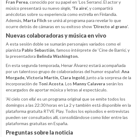
Fran Perea
, conocido por su papel en ‘Los Serrano’. El actor y
músico presentará su nuevo
single
,
‘Tu aire’
, y compartirá
anécdotas sobre su experiencia como estrella en Finlandia.
Además,
Marta Flich
se unirá al programa para revelar lo que
ocurre detrás de cámaras en su exitoso show
‘Directo al grano’
.
Nuevas colaboradoras y música en vivo
A esta sesión doble se sumarán personajes variados como el
pianista
Pablo Sebastián
, famoso intérprete de ‘Cine de Barrio’, y
la presentadora
Belinda Washington.
En esta segunda temporada, Henar Álvarez estará acompañada
por un talentoso grupo de colaboradoras del humor español:
Ana
Morgade, Victoria Martín, Clara Ingold
, junto a la sorpresa de la
incorporación de
Toni Acosta
. Los
Manny Calavera
serán los
encargados de aportar música y letras al espectáculo.
'Al cielo con ella' es un programa original que se emite todos los
domingos a las 22:30 horas en La 2 y también está disponible en la
plataforma gratuita RTVE Play. Todos los episodios e entrevistas
pueden ser consultados allí, consolidándose como líder entre las
plataformas gratuitas en España.
Preguntas sobre la noticia