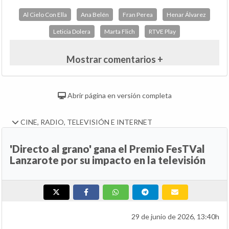
Al Cielo Con Ella
Ana Belén
Fran Perea
Henar Álvarez
Leticia Dolera
Marta Flich
RTVE Play
Mostrar comentarios +
Abrir página en versión completa
CINE, RADIO, TELEVISIÓN E INTERNET
'Directo al grano' gana el Premio FesTVal
Lanzarote por su impacto en la televisión
29 de junio de 2026, 13:40h