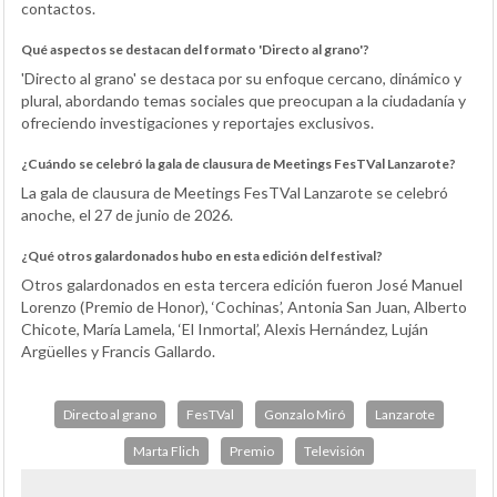
contactos.
Qué aspectos se destacan del formato 'Directo al grano'?
'Directo al grano' se destaca por su enfoque cercano, dinámico y
plural, abordando temas sociales que preocupan a la ciudadanía y
ofreciendo investigaciones y reportajes exclusivos.
¿Cuándo se celebró la gala de clausura de Meetings FesTVal Lanzarote?
La gala de clausura de Meetings FesTVal Lanzarote se celebró
anoche, el 27 de junio de 2026.
¿Qué otros galardonados hubo en esta edición del festival?
Otros galardonados en esta tercera edición fueron José Manuel
Lorenzo (Premio de Honor), ‘Cochinas’, Antonia San Juan, Alberto
Chicote, María Lamela, ‘El Inmortal’, Alexis Hernández, Luján
Argüelles y Francis Gallardo.
Directo al grano
FesTVal
Gonzalo Miró
Lanzarote
Marta Flich
Premio
Televisión