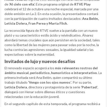
de
‘Al cielo con ella’.
Este programa original de
RTVE Play
celebrará el 12 de octubre una noche especial, marcada por una
doble emisión en La 2. En esta ocasión, la presentadora contará
con la participación de cuatro invitados destacados:
Ana Belén,
Leticia Dolera, Fran Perea y Marta Flich.
La reconocida figura de RTVE vuelve a la pantalla con un nuevo
plató y su característico estilo ácido y reivindicativo. Álvarez
abordará temas cruciales que aún persisten en la sociedad, tales
como la libertad de las mujeres para pasear solas por la noche, la
lucha contra las agresiones sexuales, la igualdad salarial y las
expectativas sobre la maternidad.
Invitados de lujo y nuevos desafíos
El renovado espacio acogerá a los
más relevantes rostros del
ámbito musical, periodístico, humorístico e interpretativo
. La
primera invitada será Ana Belén, quien compartirá su último
trabajo titulado
‘Vengo con los ojos nuevos’
. Por su parte,
Leticia Dolera
, directora y protagonista de la serie
‘Pubertad’
,
dialogará con Henar sobre dilemas éticos y cuestiones
relacionadas con la educación juvenil.
En el segundo capítulo de esta temporada, el programa recibirá a