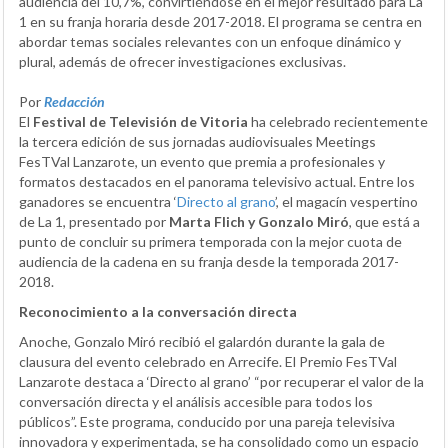
audiencia del 10,7%, convirtiéndose en el mejor resultado para La
1 en su franja horaria desde 2017-2018. El programa se centra en
abordar temas sociales relevantes con un enfoque dinámico y
plural, además de ofrecer investigaciones exclusivas.
Por
Redacción
El
Festival de Televisión de Vitoria
ha celebrado recientemente
la tercera edición de sus jornadas audiovisuales Meetings
FesTVal Lanzarote, un evento que premia a profesionales y
formatos destacados en el panorama televisivo actual. Entre los
ganadores se encuentra ‘
Directo al grano
’, el magacín vespertino
de La 1, presentado por
Marta Flich y Gonzalo Miró
, que está a
punto de concluir su primera temporada con la mejor cuota de
audiencia de la cadena en su franja desde la temporada 2017-
2018.
Reconocimiento a la conversación directa
Anoche, Gonzalo Miró recibió el galardón durante la gala de
clausura del evento celebrado en Arrecife. El Premio FesTVal
Lanzarote destaca a ‘Directo al grano’ “por recuperar el valor de la
conversación directa y el análisis accesible para todos los
públicos”. Este programa, conducido por una pareja televisiva
innovadora y experimentada, se ha consolidado como un espacio