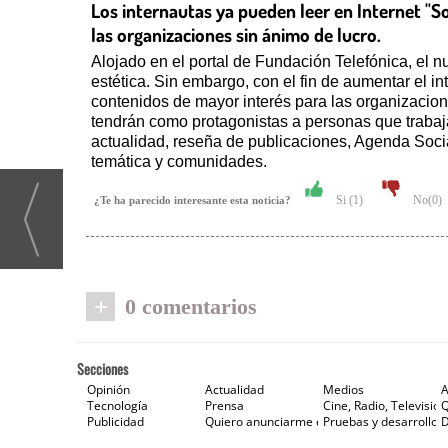
Los internautas ya pueden leer en Internet "Sol
las organizaciones sin ánimo de lucro.
Alojado en el portal de Fundación Telefónica, el n
estética. Sin embargo, con el fin de aumentar el i
contenidos de mayor interés para las organizacion
tendrán como protagonistas a personas que trabaja
actualidad, reseña de publicaciones, Agenda Social
temática y comunidades.
Si (
1
)
No(
0
)
¿Te ha parecido interesante esta noticia?
+
0 comentarios
Secciones
Opinión
Actualidad
Medios
A
Tecnología
Prensa
Cine, Radio, Televisión
Publicidad
Quiero anunciarme en Gaceta de Prensa
Pruebas y desarrollos
D