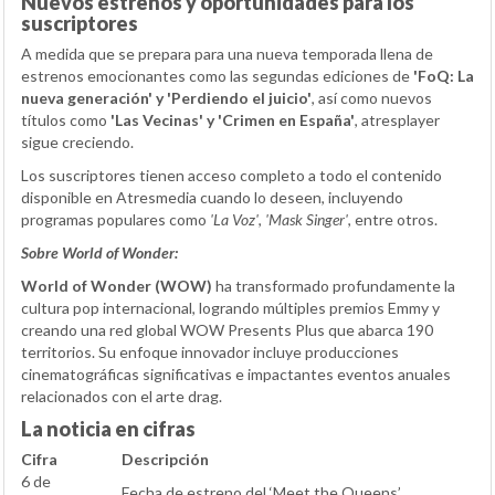
Nuevos estrenos y oportunidades para los
suscriptores
A medida que se prepara para una nueva temporada llena de
estrenos emocionantes como las segundas ediciones de
'FoQ: La
nueva generación' y 'Perdiendo el juicio'
, así como nuevos
títulos como
'Las Vecinas' y 'Crimen en España'
, atresplayer
sigue creciendo.
Los suscriptores tienen acceso completo a todo el contenido
disponible en Atresmedia cuando lo deseen, incluyendo
programas populares como
'La Voz'
,
'Mask Singer'
, entre otros.
Sobre World of Wonder:
World of Wonder (WOW)
ha transformado profundamente la
cultura pop internacional, logrando múltiples premios Emmy y
creando una red global WOW Presents Plus que abarca 190
territorios. Su enfoque innovador incluye producciones
cinematográficas significativas e impactantes eventos anuales
relacionados con el arte drag.
La noticia en cifras
Cifra
Descripción
6 de
Fecha de estreno del ‘Meet the Queens’