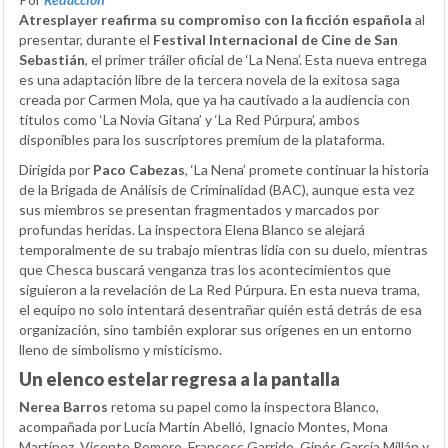
Atresplayer reafirma su compromiso con la ficción española
al
presentar, durante el
Festival Internacional de Cine de San
Sebastián
, el primer tráiler oficial de ‘La Nena’. Esta nueva entrega
es una adaptación libre de la tercera novela de la exitosa saga
creada por Carmen Mola, que ya ha cautivado a la audiencia con
títulos como ‘La Novia Gitana’ y ‘La Red Púrpura’, ambos
disponibles para los suscriptores premium de la plataforma.
Dirigida por
Paco Cabezas
, ‘La Nena’ promete continuar la historia
de la Brigada de Análisis de Criminalidad (BAC), aunque esta vez
sus miembros se presentan fragmentados y marcados por
profundas heridas. La inspectora Elena Blanco se alejará
temporalmente de su trabajo mientras lidia con su duelo, mientras
que Chesca buscará venganza tras los acontecimientos que
siguieron a la revelación de La Red Púrpura. En esta nueva trama,
el equipo no solo intentará desentrañar quién está detrás de esa
organización, sino también explorar sus orígenes en un entorno
lleno de simbolismo y misticismo.
Un elenco estelar regresa a la pantalla
Nerea Barros
retoma su papel como la inspectora Blanco,
acompañada por Lucía Martín Abelló, Ignacio Montes, Mona
Martínez, Vicente Romero, Francesc Garrido, Ginés García Millán y