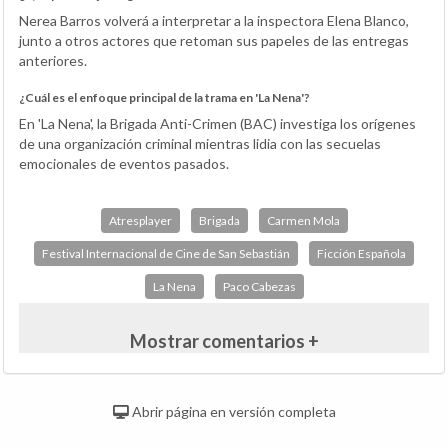
Nerea Barros volverá a interpretar a la inspectora Elena Blanco,
junto a otros actores que retoman sus papeles de las entregas
anteriores.
¿Cuál es el enfoque principal de la trama en 'La Nena'?
En 'La Nena', la Brigada Anti-Crimen (BAC) investiga los orígenes
de una organización criminal mientras lidia con las secuelas
emocionales de eventos pasados.
Atresplayer
Brigada
Carmen Mola
Festival Internacional de Cine de San Sebastián
Ficción Española
La Nena
Paco Cabezas
Mostrar comentarios +
Abrir página en versión completa