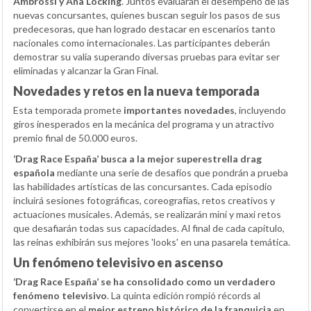
Ambrossi y Ana Locking
. Juntos evaluarán el desempeño de las
nuevas concursantes, quienes buscan seguir los pasos de sus
predecesoras, que han logrado destacar en escenarios tanto
nacionales como internacionales. Las participantes deberán
demostrar su valía superando diversas pruebas para evitar ser
eliminadas y alcanzar la Gran Final.
Novedades y retos en la nueva temporada
Esta temporada promete
importantes novedades
, incluyendo
giros inesperados en la mecánica del programa y un atractivo
premio final de 50.000 euros.
‘Drag Race España’ busca a la mejor superestrella drag
española
mediante una serie de desafíos que pondrán a prueba
las habilidades artísticas de las concursantes. Cada episodio
incluirá sesiones fotográficas, coreografías, retos creativos y
actuaciones musicales. Además, se realizarán mini y maxi retos
que desafiarán todas sus capacidades. Al final de cada capítulo,
las reinas exhibirán sus mejores 'looks' en una pasarela temática.
Un fenómeno televisivo en ascenso
‘Drag Race España’ se ha consolidado como un verdadero
fenómeno televisivo
. La quinta edición rompió récords al
convertirse en el
mejor estreno histórico de la franquicia
en