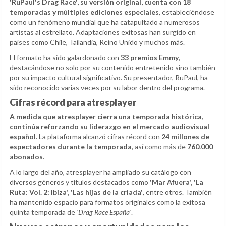
'RuPaul's Drag Race', su versión original, cuenta con 18
temporadas y múltiples ediciones especiales
, estableciéndose
como un fenómeno mundial que ha catapultado a numerosos
artistas al estrellato. Adaptaciones exitosas han surgido en
países como Chile, Tailandia, Reino Unido y muchos más.
El formato ha sido galardonado con
33 premios Emmy
,
destacándose no solo por su contenido entretenido sino también
por su impacto cultural significativo. Su presentador, RuPaul, ha
sido reconocido varias veces por su labor dentro del programa.
Cifras récord para atresplayer
A medida que atresplayer cierra una temporada histórica,
continúa reforzando su liderazgo en el mercado audiovisual
español
. La plataforma alcanzó cifras récord con
24 millones de
espectadores durante la temporada
, así como más de
760.000
abonados
.
A lo largo del año, atresplayer ha ampliado su catálogo con
diversos géneros y títulos destacados como
'Mar Afuera', 'La
Ruta: Vol. 2: Ibiza', 'Las hijas de la criada'
, entre otros. También
ha mantenido espacio para formatos originales como la exitosa
quinta temporada de
'Drag Race España'
.