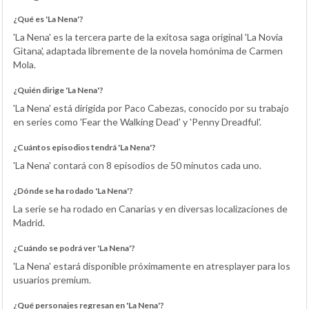
¿Qué es 'La Nena'?
'La Nena' es la tercera parte de la exitosa saga original 'La Novia
Gitana', adaptada libremente de la novela homónima de Carmen
Mola.
¿Quién dirige 'La Nena'?
'La Nena' está dirigida por Paco Cabezas, conocido por su trabajo
en series como 'Fear the Walking Dead' y 'Penny Dreadful'.
¿Cuántos episodios tendrá 'La Nena'?
'La Nena' contará con 8 episodios de 50 minutos cada uno.
¿Dónde se ha rodado 'La Nena'?
La serie se ha rodado en Canarias y en diversas localizaciones de
Madrid.
¿Cuándo se podrá ver 'La Nena'?
'La Nena' estará disponible próximamente en atresplayer para los
usuarios premium.
¿Qué personajes regresan en 'La Nena'?