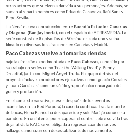
otros actores que vuelven a dar vida a sus personajes. Además, se
suman al reparto nombres como Eduardo Casanova, Raúl Sanz y
Pepe Sevilla.
‘La Nena’ es una coproducción entre
Buendía Estudios Canarias
y
Diagonal (Banijay Iberia)
, con el respaldo de ATRESMEDIA. La
serie constará de 8 episodios de 50 minutos cada uno y se ha
filmado en diversas localizaciones en Canarias y Madrid.
Paco Cabezas vuelve a tomar las riendas
bajo la dirección experimentada de
Paco Cabezas
, conocido por
su trabajo en series como ‘Fear the Walking Dead’ y ‘Penny
Dreadful’, junto con Miguel Ángel Trudu. El equipo detrás del
proyecto incluye a productores ejecutivos como Ignacio Corrales
y Laura García, así como un sólido grupo técnico encargado del
guion y producción.
En el contexto narrativo, meses después de los eventos
acaecidos en ‘La Red Púrpura’, la cacería continúa. Tras la muerte
de Lucas, Elena Blanco ha desaparecido y solo Mariajo conoce su
paradero. En un intento por recuperar el control sobre su vida tras
dejar atrás la BAC, se ve obligada a regresar cuando nuevos
hallazgos amenazan con desestabilizar todo nuevamente.