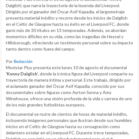
Dalglish', que narra la trayectoria de la leyenda del Liverpool.
Dirigido por el ganador del Óscar Asif Kapadia, el largometraje
presenta material inédito y recorre desde los inicios de Dalglish
en el Celtic de Glasgow hasta su éxito en el Liverpool FC, donde
ganó más de 30 títulos en 13 temporadas. Además, se abordan
momentos difíciles en su vida, como las tragedias de Heysel y
Hillsborough, ofreciendo un testimonio personal sobre su impacto
tanto dentro como fuera del campo.
Por
Redacción
Movistar Plus presenta este lunes 10 de agosto el documental
‘Kenny Dalglish’
, donde la icónica figura del Liverpool comparte su
trayectoria de manera íntima y personal. Este trabajo, dirigido por
el aclamado ganador del Óscar Asif Kapadia, conocido por sus
documentales sobre figuras como Ayrton Senna y Amy
Winehouse, ofrece una visión profunda de la vida y carrera de uno
de los más grandes futbolistas europeos.
El documental se nutre de cientos de horas de material inédito,
incluyendo imágenes personales que ilustran desde sus humildes
inicios en el Celtic de Glasgow hasta su consagración como
delantero estelar en el Liverpool FC. Durante trece temporadas,
Dalglish se convirtió en un pilar fundamental para el club,