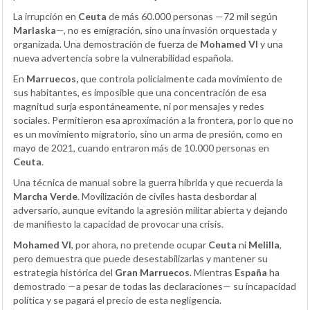
La irrupción en
Ceuta
de más 60.000 personas —72 mil según
Marlaska
—, no es emigración, sino una invasión orquestada y
organizada. Una demostración de fuerza de
Mohamed VI
y una
nueva advertencia sobre la vulnerabilidad española.
En
Marruecos,
que controla policialmente cada movimiento de
sus habitantes, es imposible que una concentración de esa
magnitud surja espontáneamente, ni por mensajes y redes
sociales. Permitieron esa aproximación a la frontera, por lo que no
es un movimiento migratorio, sino un arma de presión, como en
mayo de 2021, cuando entraron más de 10.000 personas en
Ceuta
.
Una técnica de manual sobre la guerra híbrida y que recuerda la
Marcha Verde
. Movilización de civiles hasta desbordar al
adversario, aunque evitando la agresión militar abierta y dejando
de manifiesto la capacidad de provocar una crisis.
Mohamed VI
, por ahora, no pretende ocupar
Ceuta
ni
Melilla
,
pero demuestra que puede desestabilizarlas y mantener su
estrategia histórica del
Gran Marruecos
. Mientras
España
ha
demostrado —a pesar de todas las declaraciones— su incapacidad
política y se pagará el precio de esta negligencia.