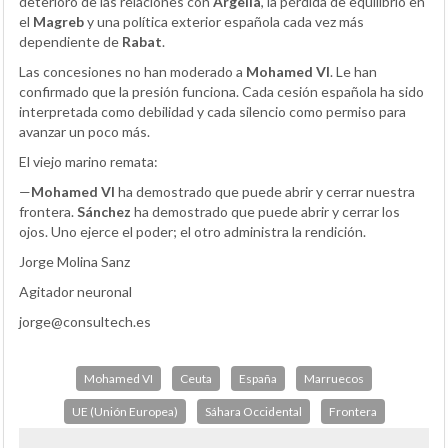
deterioro de las relaciones con
Argelia
, la pérdida de equilibrio en
el
Magreb
y una política exterior española cada vez más
dependiente de
Rabat
.
Las concesiones no han moderado a
Mohamed VI
. Le han
confirmado que la presión funciona. Cada cesión española ha sido
interpretada como debilidad y cada silencio como permiso para
avanzar un poco más.
El viejo marino remata:
—
Mohamed VI
ha demostrado que puede abrir y cerrar nuestra
frontera.
Sánchez
ha demostrado que puede abrir y cerrar los
ojos. Uno ejerce el poder; el otro administra la rendición.
Jorge Molina Sanz
Agitador neuronal
jorge@consultech.es
Mohamed VI
Ceuta
España
Marruecos
UE (Unión Europea)
Sáhara Occidental
Frontera