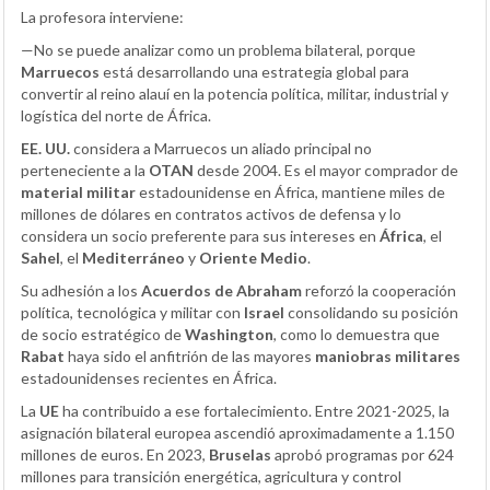
La profesora interviene:
—No se puede analizar como un problema bilateral, porque
Marruecos
está desarrollando una estrategia global para
convertir al reino alauí en la potencia política, militar, industrial y
logística del norte de África.
EE. UU.
considera a Marruecos un aliado principal no
perteneciente a la
OTAN
desde 2004. Es el mayor comprador de
material militar
estadounidense en África, mantiene miles de
millones de dólares en contratos activos de defensa y lo
considera un socio preferente para sus intereses en
África
, el
Sahel
, el
Mediterráneo
y
Oriente Medio
.
Su adhesión a los
Acuerdos de Abraham
reforzó la cooperación
política, tecnológica y militar con
Israel
consolidando su posición
de socio estratégico de
Washington
, como lo demuestra que
Rabat
haya sido el anfitrión de las mayores
maniobras militares
estadounidenses recientes en África.
La
UE
ha contribuido a ese fortalecimiento. Entre 2021-2025, la
asignación bilateral europea ascendió aproximadamente a 1.150
millones de euros. En 2023,
Bruselas
aprobó programas por 624
millones para transición energética, agricultura y control