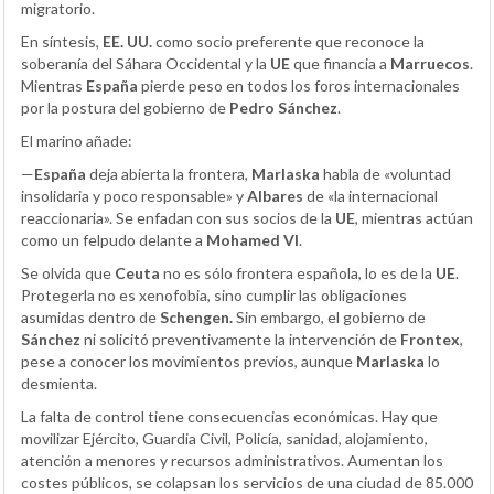
migratorio.
En síntesis,
EE. UU.
como socio preferente que reconoce la
soberanía del Sáhara Occidental y la
UE
que financia a
Marruecos
.
Mientras
España
pierde peso en todos los foros internacionales
por la postura del gobierno de
Pedro Sánchez
.
El marino añade:
—
España
deja abierta la frontera,
Marlaska
habla de «voluntad
insolidaria y poco responsable» y
Albares
de «la internacional
reaccionaria». Se enfadan con sus socios de la
UE
, mientras actúan
como un felpudo delante a
Mohamed VI
.
Se olvida que
Ceuta
no es sólo frontera española, lo es de la
UE
.
Protegerla no es xenofobia, sino cumplir las obligaciones
asumidas dentro de
Schengen.
Sin embargo, el gobierno de
Sánchez
ni solicitó preventivamente la intervención de
Frontex
,
pese a conocer los movimientos previos, aunque
Marlaska
lo
desmienta.
La falta de control tiene consecuencias económicas. Hay que
movilizar Ejército, Guardia Civil, Policía, sanidad, alojamiento,
atención a menores y recursos administrativos. Aumentan los
costes públicos, se colapsan los servicios de una ciudad de 85.000