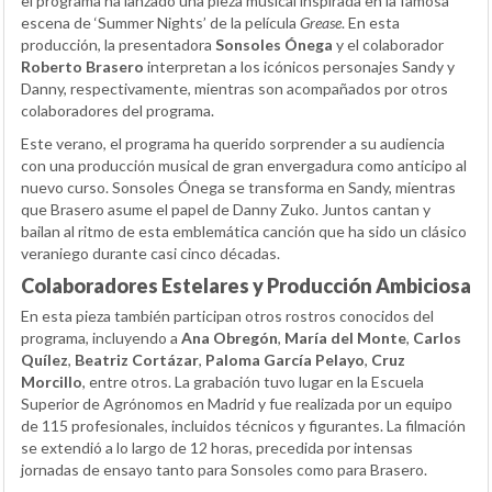
el programa ha lanzado una pieza musical inspirada en la famosa
escena de ‘Summer Nights’ de la película
Grease
. En esta
producción, la presentadora
Sonsoles Ónega
y el colaborador
Roberto Brasero
interpretan a los icónicos personajes Sandy y
Danny, respectivamente, mientras son acompañados por otros
colaboradores del programa.
Este verano, el programa ha querido sorprender a su audiencia
con una producción musical de gran envergadura como anticipo al
nuevo curso. Sonsoles Ónega se transforma en Sandy, mientras
que Brasero asume el papel de Danny Zuko. Juntos cantan y
bailan al ritmo de esta emblemática canción que ha sido un clásico
veraniego durante casi cinco décadas.
Colaboradores Estelares y Producción Ambiciosa
En esta pieza también participan otros rostros conocidos del
programa, incluyendo a
Ana Obregón
,
María del Monte
,
Carlos
Quílez
,
Beatriz Cortázar
,
Paloma García Pelayo
,
Cruz
Morcillo
, entre otros. La grabación tuvo lugar en la Escuela
Superior de Agrónomos en Madrid y fue realizada por un equipo
de 115 profesionales, incluidos técnicos y figurantes. La filmación
se extendió a lo largo de 12 horas, precedida por intensas
jornadas de ensayo tanto para Sonsoles como para Brasero.