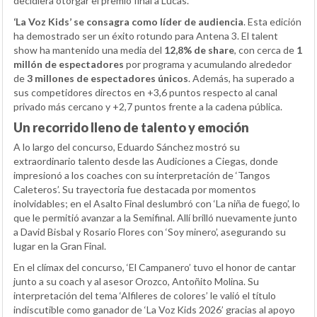
decidiera otorgar el premio final a Lucas.
‘La Voz Kids’ se consagra como líder de audiencia
. Esta edición
ha demostrado ser un éxito rotundo para Antena 3. El talent
show ha mantenido una media del
12,8% de share
, con cerca de
1
millón de espectadores
por programa y acumulando alrededor
de
3 millones de espectadores únicos
. Además, ha superado a
sus competidores directos en +3,6 puntos respecto al canal
privado más cercano y +2,7 puntos frente a la cadena pública.
Un recorrido lleno de talento y emoción
A lo largo del concurso, Eduardo Sánchez mostró su
extraordinario talento desde las Audiciones a Ciegas, donde
impresionó a los coaches con su interpretación de ‘Tangos
Caleteros’. Su trayectoria fue destacada por momentos
inolvidables; en el Asalto Final deslumbró con ‘La niña de fuego’, lo
que le permitió avanzar a la Semifinal. Allí brilló nuevamente junto
a David Bisbal y Rosario Flores con ‘Soy minero’, asegurando su
lugar en la Gran Final.
En el clímax del concurso, ‘El Campanero’ tuvo el honor de cantar
junto a su coach y al asesor Orozco, Antoñito Molina. Su
interpretación del tema ‘Alfileres de colores’ le valió el título
indiscutible como ganador de ‘La Voz Kids 2026’ gracias al apoyo