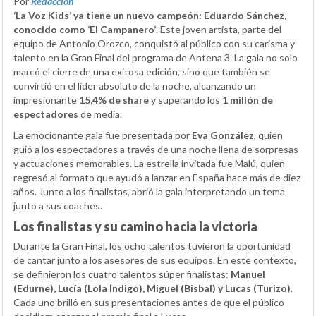
Por
Redacción
‘La Voz Kids’ ya tiene un nuevo campeón: Eduardo Sánchez,
conocido como ‘El Campanero’
. Este joven artista, parte del
equipo de Antonio Orozco, conquistó al público con su carisma y
talento en la Gran Final del programa de Antena 3. La gala no solo
marcó el cierre de una exitosa edición, sino que también se
convirtió en el líder absoluto de la noche, alcanzando un
impresionante
15,4% de share
y superando los
1 millón de
espectadores
de media.
La emocionante gala fue presentada por
Eva González
, quien
guió a los espectadores a través de una noche llena de sorpresas
y actuaciones memorables. La estrella invitada fue Malú, quien
regresó al formato que ayudó a lanzar en España hace más de diez
años. Junto a los finalistas, abrió la gala interpretando un tema
junto a sus coaches.
Los finalistas y su camino hacia la victoria
Durante la Gran Final, los ocho talentos tuvieron la oportunidad
de cantar junto a los asesores de sus equipos. En este contexto,
se definieron los cuatro talentos súper finalistas:
Manuel
(Edurne), Lucía (Lola Índigo), Miguel (Bisbal) y Lucas (Turizo)
.
Cada uno brilló en sus presentaciones antes de que el público