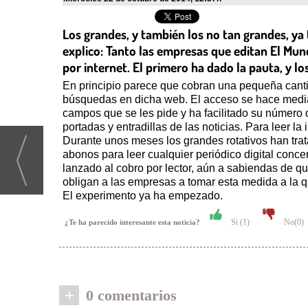
Los grandes, y también los no tan grandes, ya
explico: Tanto las empresas que editan El Mund
por internet. El primero ha dado la pauta, y lo
En principio parece que cobran una pequeña canti
búsquedas en dicha web. El acceso se hace median
campos que se les pide y ha facilitado su número 
portadas y entradillas de las noticias. Para leer l
Durante unos meses los grandes rotativos han tra
abonos para leer cualquier periódico digital conc
lanzado al cobro por lector, aún a sabiendas de que
obligan a las empresas a tomar esta medida a la q
El experimento ya ha empezado.
Si (
1
)
No(
0
)
¿Te ha parecido interesante esta noticia?
+
0 comentarios