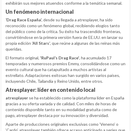
exhibirán sus mejores atuendos conforme a la temática semanal.
Un fenómeno internacional
‘Drag Race España’
, desde su llegada a atresplayer, ha sido
reconocido como un fenómeno global, recibiendo elogios tanto
del público como de la crítica. Su éxito ha trascendido fronteras,
convirtiéndose en la primera versión fuera de EE.UU. en lanzar su
propia edición
‘All Stars’
, que reúne a algunas de las reinas más
queridas.
El formato original,
'RuPaul’s Drag Race'
, ha acumulado 17
temporadas y numerosos premios Emmy, consolidándose como un
evento cultural que ha catapultado a muchos artistas al
estrellato. Adaptaciones exitosas han surgido en varios países,
incluyendo Chile, Tailandia y Reino Unido, entre otros.
Atresplayer: líder en contenido local
atresplayer
se ha establecido como la plataforma líder en España
gracias a su oferta variada y de calidad. Con miles de horas de
contenido disponible tanto en su modalidad gratuita como de
pago, atresplayer destaca por su innovación y diversidad.
Aparte de producciones originales exclusivas como ‘Veneno’ o
‘Cardo’, atresplayer también ofrece acceso anticipado a series que