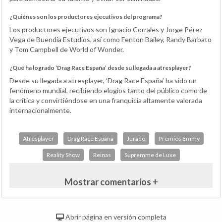
¿Quiénes son los productores ejecutivos del programa?
Los productores ejecutivos son Ignacio Corrales y Jorge Pérez
Vega de Buendía Estudios, así como Fenton Bailey, Randy Barbato
y Tom Campbell de World of Wonder.
¿Qué ha logrado ‘Drag Race España’ desde su llegada a atresplayer?
Desde su llegada a atresplayer, ‘Drag Race España’ ha sido un
fenómeno mundial, recibiendo elogios tanto del público como de
la crítica y convirtiéndose en una franquicia altamente valorada
internacionalmente.
Atresplayer
Drag Race España
Jurado
Premios Emmy
Reality Show
Reinas
Supremme de Luxe
Mostrar comentarios +
Abrir página en versión completa