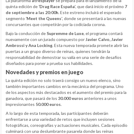
La plataforma
atresplayer
se prepara para el lanzamiento de la
quinta edición de
‘Drag Race España’
, que dará inicio el próximo
7
de septiembre a las 20:00h
. Este estreno incluirá el esperado
segmento
‘Meet the Queens’
, donde se presentará a las nuevas
concursantes que competirán por la codiciada corona.
Bajo la conducción de
Supremme de Luxe
, el programa contará
nuevamente con un jurado compuesto por
Javier Calvo, Javier
Ambrossi y Ana Locking
. Esta nueva temporada promete abrir las
puertas a un grupo diverso de reinas, quienes tendrán la
responsabilidad de demostrar su valía en una serie de desafíos
diseñados para poner a prueba sus habilidades.
Novedades y premios en juego
La quinta edición no solo traerá consigo un nuevo elenco, sino
también importantes cambios en la mecánica del programa. Uno
de los aspectos más destacados es el aumento del premio para la
ganadora, que pasará de los
30.000 euros
anteriores a unos
impresionantes
50.000 euros
.
A lo largo de esta temporada, las participantes deberán
enfrentarse a una variedad de retos que incluyen sesiones
fotográficas, coreografías y actuaciones musicales. Cada episodio
culminará con una deslumbrante pasarela donde las reinas