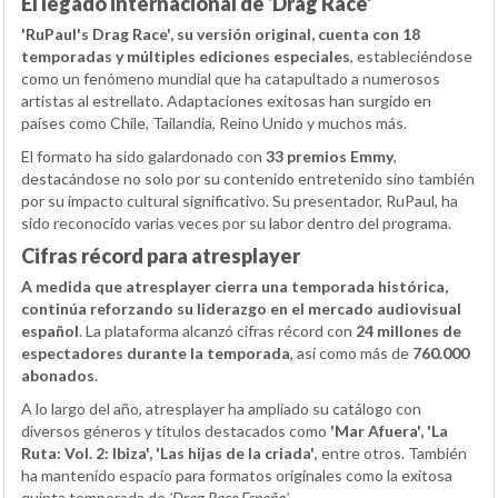
El legado internacional de ‘Drag Race’
'RuPaul's Drag Race', su versión original, cuenta con 18
temporadas y múltiples ediciones especiales
, estableciéndose
como un fenómeno mundial que ha catapultado a numerosos
artistas al estrellato. Adaptaciones exitosas han surgido en
países como Chile, Tailandia, Reino Unido y muchos más.
El formato ha sido galardonado con
33 premios Emmy
,
destacándose no solo por su contenido entretenido sino también
por su impacto cultural significativo. Su presentador, RuPaul, ha
sido reconocido varias veces por su labor dentro del programa.
Cifras récord para atresplayer
A medida que atresplayer cierra una temporada histórica,
continúa reforzando su liderazgo en el mercado audiovisual
español
. La plataforma alcanzó cifras récord con
24 millones de
espectadores durante la temporada
, así como más de
760.000
abonados
.
A lo largo del año, atresplayer ha ampliado su catálogo con
diversos géneros y títulos destacados como
'Mar Afuera', 'La
Ruta: Vol. 2: Ibiza', 'Las hijas de la criada'
, entre otros. También
ha mantenido espacio para formatos originales como la exitosa
quinta temporada de
'Drag Race España'
.